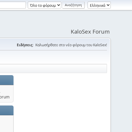
KaloSex Forum
Ειδήσεις:
Καλωσήρθατε στο νέο φόρουμ του KaloSex!
.
Forum