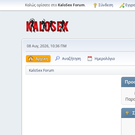
Καλώς ορίσατε στο
KaloSex Forum
.
Σύνδεση
Εγγρα
08 Αυγ, 2026, 10:36 ΠΜ
Αρχική
Αναζήτηση
Ημερολόγιο
KaloSex Forum
Προ
Παρα
Σ