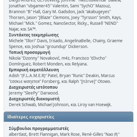
Diego Andrés, GL700Wing, Johnnie "TwitchisMental" Ballew,
Jonathan "vbgamer45" Valentin, Sami "SychO" Mazouz,
Brannon "B" Hall, Gary M. Gadsdon, Jack "akabugeyes"
Thorsen, Jason "JBlaze" Clemons, Joey "Tyrsson" Smith, Kays,
Michael "Mick." Gomez, NanoSector, Ricky., Russell "NEND"
Najar, και SA™.
Συντάκτες τεκμηρίωσης
Michele "Illori" Davis, Irisado, AngelinaBelle, Chainy, Graeme
Spence, και Joshua "groundup" Dickerson.
Τοπική προσαρμογή
Nikola "Dzonny" Novaković, m4z, Francisco "d3vcho"
Domínguez, Robert Monden, και Relyana.
Εμπορική εκμετάλλευση
Adish "(F.L.A.M.E.R)" Patel, Bryan "Runic" Deakin, Marcus
"cσσкιє мσηѕтєя" Forsberg, και Ralph "[n3rve]" Otowo.
Διαχειριστές ιστότοπου
Jeremy "SleePy" Darwood.
Διαχειριστές διακομιστή
Derek Schwab, Michael Johnson, και Liroy van Hoewijk.
Ιδιαίτερες ευχαριστίες
Σύμβουλοι προγραμματιστές
albertlast, Brett Flannigan, Mark Rose, René-Gilles "Nao 尚"