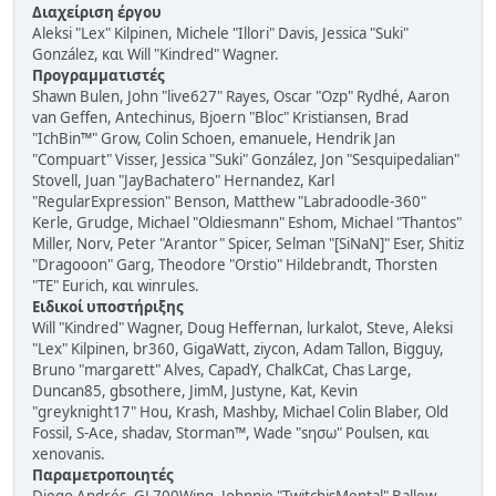
Διαχείριση έργου
Aleksi "Lex" Kilpinen, Michele "Illori" Davis, Jessica "Suki"
González, και Will "Kindred" Wagner.
Προγραμματιστές
Shawn Bulen, John "live627" Rayes, Oscar "Ozp" Rydhé, Aaron
van Geffen, Antechinus, Bjoern "Bloc" Kristiansen, Brad
"IchBin™" Grow, Colin Schoen, emanuele, Hendrik Jan
"Compuart" Visser, Jessica "Suki" González, Jon "Sesquipedalian"
Stovell, Juan "JayBachatero" Hernandez, Karl
"RegularExpression" Benson, Matthew "Labradoodle-360"
Kerle, Grudge, Michael "Oldiesmann" Eshom, Michael "Thantos"
Miller, Norv, Peter "Arantor" Spicer, Selman "[SiNaN]" Eser, Shitiz
"Dragooon" Garg, Theodore "Orstio" Hildebrandt, Thorsten
"TE" Eurich, και winrules.
Ειδικοί υποστήριξης
Will "Kindred" Wagner, Doug Heffernan, lurkalot, Steve, Aleksi
"Lex" Kilpinen, br360, GigaWatt, ziycon, Adam Tallon, Bigguy,
Bruno "margarett" Alves, CapadY, ChalkCat, Chas Large,
Duncan85, gbsothere, JimM, Justyne, Kat, Kevin
"greyknight17" Hou, Krash, Mashby, Michael Colin Blaber, Old
Fossil, S-Ace, shadav, Storman™, Wade "sησω" Poulsen, και
xenovanis.
Παραμετροποιητές