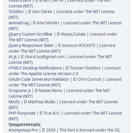
hoverIntent
| © Brian Cherne | Licensed under
The MIT
License (MIT)
SCEditor
| © Sam Clarke | Licensed under
The MIT License
(MIT)
animaDrag
| © Abel Mohler | Licensed under
The MIT License
(MIT)
jQuery Custom Scrollbar
| © Maciej Zubala | Licensed under
The MIT License (MIT)
jQuery Responsive Slider
| © booncon ROCKETS | Licensed
under
The MIT License (MIT)
At.js
| ©
chord.luo@gmail.com
| Licensed under
The MIT
License (MIT)
HTML5 Desktop Notifications
| © Tsvetan Tsvetkov | Licensed
under
The Apache License Version 2.0
GAuth Code Generator/Validator
| © Chris Cornutt | Licensed
under
The MIT License (MIT)
Dropzone.js
| © Matias Meno | Licensed under
The MIT
License (MIT)
Minify
| © Matthias Mullie | Licensed under
The MIT License
(MIT)
PHP-Punycode
| © True B.V. | Licensed under
The MIT License
(MIT)
Γραμματοσειρές
Anonymous Pro
| © 2009 | This font is licensed under the SIL