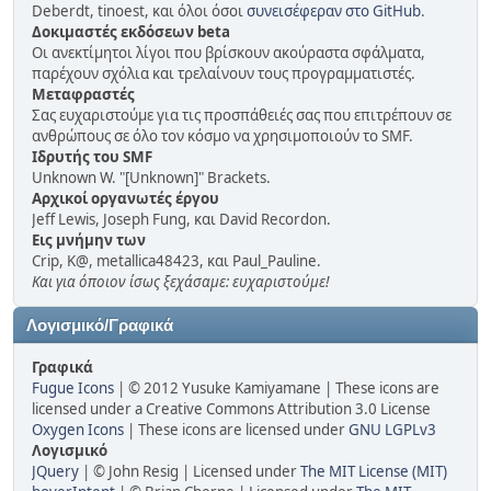
Deberdt, tinoest, και όλοι όσοι
συνεισέφεραν στο GitHub
.
Δοκιμαστές εκδόσεων beta
Οι ανεκτίμητοι λίγοι που βρίσκουν ακούραστα σφάλματα,
παρέχουν σχόλια και τρελαίνουν τους προγραμματιστές.
Μεταφραστές
Σας ευχαριστούμε για τις προσπάθειές σας που επιτρέπουν σε
ανθρώπους σε όλο τον κόσμο να χρησιμοποιούν το SMF.
Ιδρυτής του SMF
Unknown W. "[Unknown]" Brackets.
Αρχικοί οργανωτές έργου
Jeff Lewis, Joseph Fung, και David Recordon.
Εις μνήμην των
Crip, K@, metallica48423, και Paul_Pauline.
Και για όποιον ίσως ξεχάσαμε: ευχαριστούμε!
Λογισμικό/Γραφικά
Γραφικά
Fugue Icons
| © 2012 Yusuke Kamiyamane | These icons are
licensed under a Creative Commons Attribution 3.0 License
Oxygen Icons
| These icons are licensed under
GNU LGPLv3
Λογισμικό
JQuery
| © John Resig | Licensed under
The MIT License (MIT)