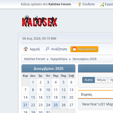
Καλώς ορίσατε στο
KaloSex Forum
.
Σύνδεση
Εγγρα
06 Αυγ, 2026, 05:15 ΜΜ
Αρχική
Αναζήτηση
Ημερολόγιο
KaloSex Forum
Ημερολόγιο
Ιανουαρίου 2026
►
►
Δεκεμβρίου 2025
Κυρ
Δευ
Τρι
Τετ
Πεμ
Παρ
Σαβ
Λίστα
Μήνας
Ε
1
2
3
4
5
6
7
8
9
10
11
12
13
Εορτές
14
15
16
17
18
19
20
New Year's (01 Μαρ
21
22
23
24
25
26
27
28
29
30
31