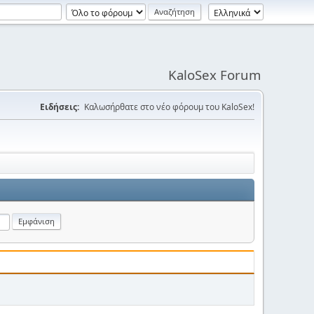
KaloSex Forum
Ειδήσεις:
Καλωσήρθατε στο νέο φόρουμ του KaloSex!