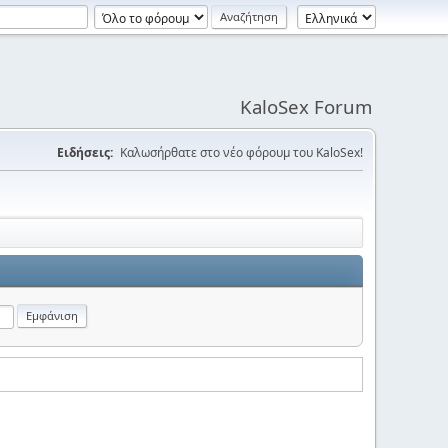
KaloSex Forum
Ειδήσεις:
Καλωσήρθατε στο νέο φόρουμ του KaloSex!