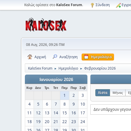
Καλώς ορίσατε στο
KaloSex Forum
.
Σύνδεση
Εγγρα
08 Αυγ, 2026, 09:26 ΠΜ
Αρχική
Αναζήτηση
Ημερολόγιο
KaloSex Forum
Ημερολόγιο
Φεβρουαρίου 2026
►
►
Ιανουαρίου 2026
Κυρ
Δευ
Τρι
Τετ
Πεμ
Παρ
Σαβ
Λίστα
Μήνας
Ε
1
2
3
4
5
6
7
8
9
10
Δεν υπάρχουν γεγονό
11
12
13
14
15
16
17
18
19
20
21
22
23
24
25
26
27
28
29
30
31