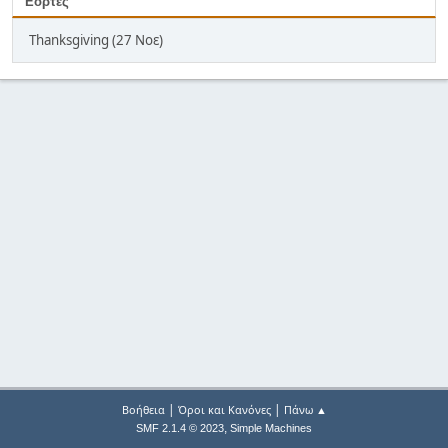
Εορτές
Thanksgiving (27 Νοε)
|
|
Βοήθεια
Όροι και Κανόνες
Πάνω ▲
,
SMF 2.1.4 © 2023
Simple Machines