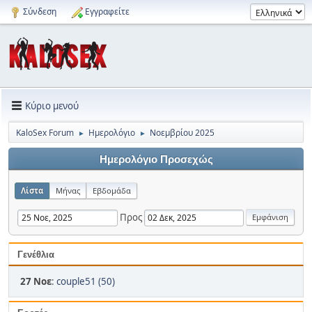
Σύνδεση
Εγγραφείτε
Κύριο μενού
KaloSex Forum
Ημερολόγιο
Νοεμβρίου 2025
►
►
Ημερολόγιο Προσεχώς
Λίστα
Μήνας
Εβδομάδα
Προς
Γενέθλια
27 Νοε
:
couple51 (50)