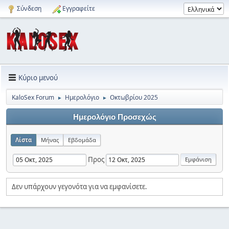
Σύνδεση
Εγγραφείτε
Κύριο μενού
KaloSex Forum
Ημερολόγιο
Οκτωβρίου 2025
►
►
Ημερολόγιο Προσεχώς
Λίστα
Μήνας
Εβδομάδα
Προς
Δεν υπάρχουν γεγονότα για να εμφανίσετε.