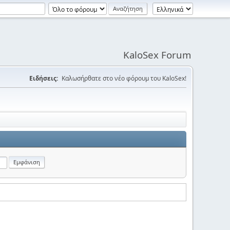
KaloSex Forum
Ειδήσεις:
Καλωσήρθατε στο νέο φόρουμ του KaloSex!