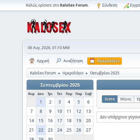
Καλώς ορίσατε στο
KaloSex Forum
.
Σύνδεση
Εγγρα
06 Αυγ, 2026, 01:10 ΜΜ
Αρχική
Αναζήτηση
Ημερολόγιο
KaloSex Forum
Ημερολόγιο
Οκτωβρίου 2025
►
►
Σεπτεμβρίου 2025
Κυρ
Δευ
Τρι
Τετ
Πεμ
Παρ
Σαβ
Λίστα
Μήνας
Ε
1
2
3
4
5
6
7
8
9
10
11
12
13
Δεν υπάρχουν γεγονό
14
15
16
17
18
19
20
21
22
23
24
25
26
27
28
29
30