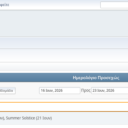
φείτε
Ημερολόγιο Προσεχώς
Προς
βδομάδα
υν), Summer Solstice (21 Ιουν)