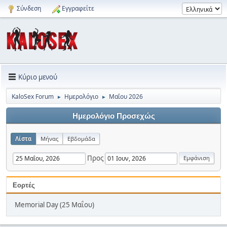
Σύνδεση
Εγγραφείτε
Κύριο μενού
KaloSex Forum
Ημερολόγιο
Μαΐου 2026
►
►
Ημερολόγιο Προσεχώς
Λίστα
Μήνας
Εβδομάδα
Προς
Εορτές
Memorial Day (25 Μαΐου)