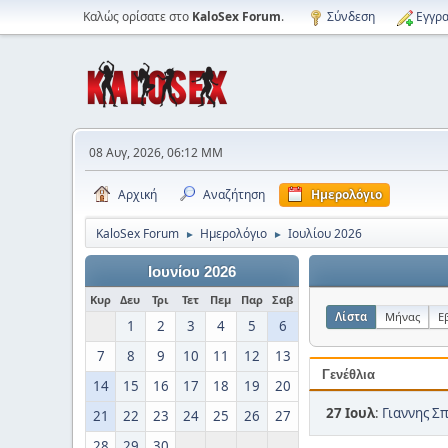
Καλώς ορίσατε στο
KaloSex Forum
.
Σύνδεση
Εγγρα
08 Αυγ, 2026, 06:12 ΜΜ
Αρχική
Αναζήτηση
Ημερολόγιο
KaloSex Forum
Ημερολόγιο
Ιουλίου 2026
►
►
Ιουνίου 2026
Κυρ
Δευ
Τρι
Τετ
Πεμ
Παρ
Σαβ
Λίστα
Μήνας
Ε
1
2
3
4
5
6
7
8
9
10
11
12
13
Γενέθλια
14
15
16
17
18
19
20
27 Ιουλ
:
Γιαννης Σ
21
22
23
24
25
26
27
28
29
30