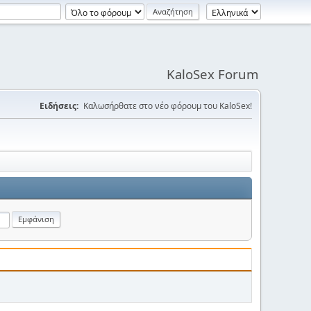
KaloSex Forum
Ειδήσεις:
Καλωσήρθατε στο νέο φόρουμ του KaloSex!