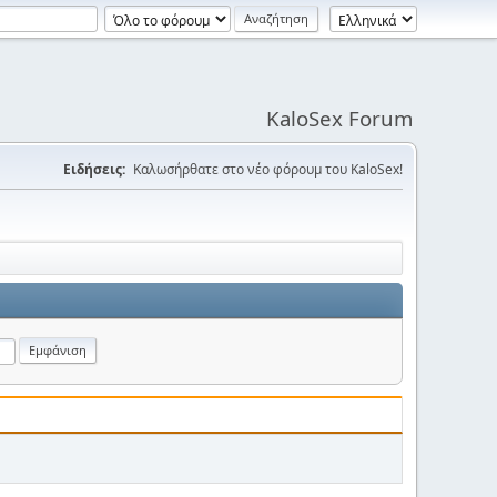
KaloSex Forum
Ειδήσεις:
Καλωσήρθατε στο νέο φόρουμ του KaloSex!