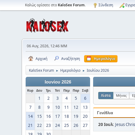
Καλώς ορίσατε στο
KaloSex Forum
.
Σύνδεση
Εγγρα
06 Αυγ, 2026, 12:46 ΜΜ
Αρχική
Αναζήτηση
Ημερολόγιο
KaloSex Forum
Ημερολόγιο
Ιουλίου 2026
►
►
Ιουνίου 2026
Κυρ
Δευ
Τρι
Τετ
Πεμ
Παρ
Σαβ
Λίστα
Μήνας
Ε
1
2
3
4
5
6
7
8
9
10
11
12
13
Γενέθλια
14
15
16
17
18
19
20
20 Ιουλ
:
Jesus Chris
21
22
23
24
25
26
27
28
29
30