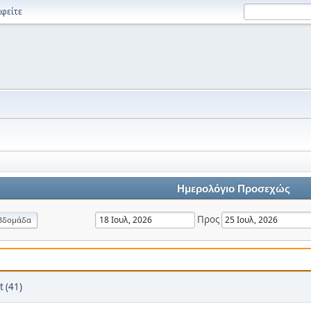
φείτε
Ημερολόγιο Προσεχώς
Προς
βδομάδα
t (41)