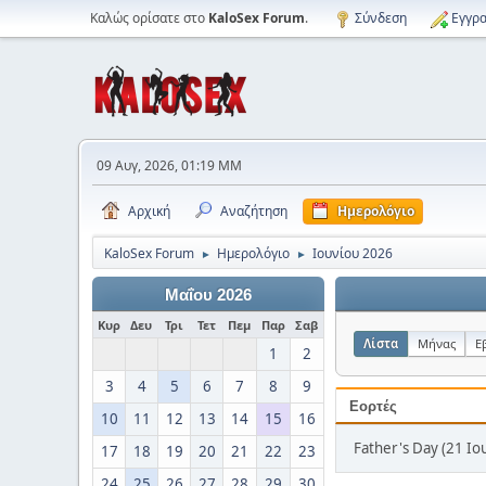
Καλώς ορίσατε στο
KaloSex Forum
.
Σύνδεση
Εγγρα
09 Αυγ, 2026, 01:19 ΜΜ
Αρχική
Αναζήτηση
Ημερολόγιο
KaloSex Forum
Ημερολόγιο
Ιουνίου 2026
►
►
Μαΐου 2026
Κυρ
Δευ
Τρι
Τετ
Πεμ
Παρ
Σαβ
Λίστα
Μήνας
Ε
1
2
3
4
5
6
7
8
9
Εορτές
10
11
12
13
14
15
16
Father's Day (21 Ιο
17
18
19
20
21
22
23
24
25
26
27
28
29
30