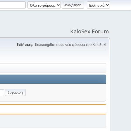
KaloSex Forum
Ειδήσεις:
Καλωσήρθατε στο νέο φόρουμ του KaloSex!