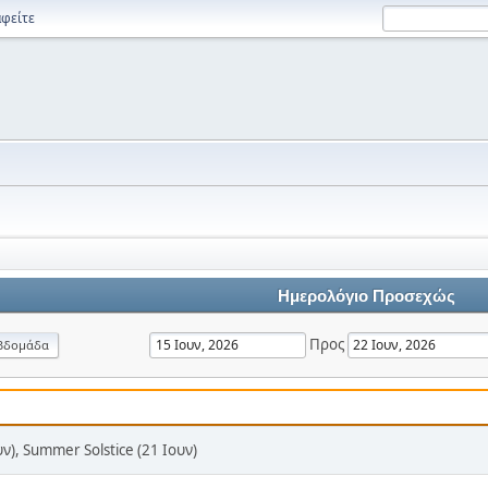
φείτε
Ημερολόγιο Προσεχώς
Προς
βδομάδα
υν), Summer Solstice (21 Ιουν)