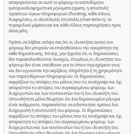
απαγορεύονται σε αυτό το φόρουμ τα ανεπιθύμητα
εμπορικοδιαφημιστικά μηνύματα (spam), η αποστολή
τεράστιων όγκων πληροφοριών (flooding), κάθε είδους
διαφημίσεις, οι αλυσιδωτές επιστολές (chain letters), το
πυραμιδικό μάρκετινγκ και κάθε είδους παρενοχλήσεις προς
άλλα μέλη.
Πρέπει να λάβετε υπόψη σας ότι οι ιδιοκτήτες αυτού του
φόρουμ δεν μπορούν να επαληθεύσουν την εγκυρότητα της
κάθε δημοσίευσης. Επίσης, μην ξεχνάτε ότι οι δημοσιεύσεις
δεν παρακολουθούνται συνεχώς, επομένως οι ιδιοκτήτες του
φόρουμ δεν είναι υπεύθυνοι για το όποιο περιεχόμενο τους
και δεν εγγυώνται την ακρίβεια, πληρότητα ή τη χρησιμότητα
των παρατιθέμενων πληροφοριών. Οι δημοσιεύσεις
εκφράζουν τις απόψεις του μέλους που τις συνέγραψε και όχι
απαραίτητα τις απόψεις του συγκεκριμένου φόρουμ, των
διαχειριστών και των συντονιστών του ή του ιδιοκτήτη του.
Οποιοδήποτε μέλος θεωρήσει ότι ένα δημοσιευμένο μήνυμα
είναι ανάρμοστο, παρακαλείται να ειδοποιήσει αμέσως ένα
διαχειριστή ή συντονιστή του φόρουμ. Οι δημοσιεύσεις
εκφράζουν τις απόψεις του μέλους που τις συνέγραψε και όχι
απαραίτητα τις απόψεις του συγκεκριμένου φόρουμ, των
διαχειριστών και των συντονιστών του ή του ιδιοκτήτη του.
Οποιοδήποτε μέλος θεωρήσει ότι ένα δημοσιευμένο μήνυμα