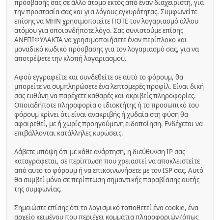
πρόσβασής σας σε άλλο άτομο εκτός από έναν διαχειριστή, για
την προστασία σας και για λόγους εγκυρότητας. Συμφωνείτε
επίσης να ΜΗΝ χρησιμοποιείτε ΠΟΤΕ τον λογαριασμό άλλου
ατόμου για οποιονδήποτε λόγο. Σας συνιστούμε επίσης
ΑΝΕΠΙΦΥΛΑΚΤΑ να χρησιμοποιήσετε έναν περίπλοκο και
μοναδικό κωδικό πρόσβασης για τον λογαριασμό σας, για να
αποτρέψετε την κλοπή λογαριασμού.
Αφού εγγραφείτε και συνδεθείτε σε αυτό το φόρουμ, θα
μπορείτε να συμπληρώσετε ένα λεπτομερές προφίλ. Είναι δική
σας ευθύνη να παρέχετε καθαρές και ακριβείς πληροφορίες.
Οποιαδήποτε πληροφορία ο ιδιοκτήτης ή το προσωπικό του
φόρουμ κρίνει ότι είναι ανακριβής ή χυδαία στη φύση θα
αφαιρεθεί, με ή χωρίς προηγούμενη ειδοποίηση. Ενδέχεται να
επιβάλλονται κατάλληλες κυρώσεις.
Λάβετε υπόψη ότι με κάθε ανάρτηση, η διεύθυνση IP σας
καταγράφεται, σε περίπτωση που χρειαστεί να αποκλειστείτε
από αυτό το φόρουμ ή να επικοινωνήσετε με τον ISP σας. Αυτό
θα συμβεί μόνο σε περίπτωση σημαντικής παραβίασης αυτής
της συμφωνίας.
Σημειώστε επίσης ότι το λογισμικό τοποθετεί ένα cookie, ένα
αρχείο κειμένου που περιέχει κομμάτια πληροφοριών (όπως