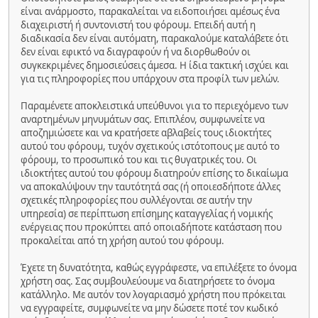
είναι ανάρμοστο, παρακαλείται να ειδοποιήσει αμέσως ένα
διαχειριστή ή συντονιστή του φόρουμ. Επειδή αυτή η
διαδικασία δεν είναι αυτόματη, παρακαλούμε καταλάβετε ότι
δεν είναι εφικτό να διαγραφούν ή να διορθωθούν οι
συγκεκριμένες δημοσιεύσεις άμεσα. Η ίδια τακτική ισχύει και
για τις πληροφορίες που υπάρχουν στα προφίλ των μελών.
Παραμένετε αποκλειστικά υπεύθυνοι για το περιεχόμενο των
αναρτημένων μηνυμάτων σας. Επιπλέον, συμφωνείτε να
αποζημιώσετε και να κρατήσετε αβλαβείς τους ιδιοκτήτες
αυτού του φόρουμ, τυχόν σχετικούς ιστότοπους με αυτό το
φόρουμ, το προσωπικό του και τις θυγατρικές του. Οι
ιδιοκτήτες αυτού του φόρουμ διατηρούν επίσης το δικαίωμα
να αποκαλύψουν την ταυτότητά σας (ή οποιεσδήποτε άλλες
σχετικές πληροφορίες που συλλέγονται σε αυτήν την
υπηρεσία) σε περίπτωση επίσημης καταγγελίας ή νομικής
ενέργειας που προκύπτει από οποιαδήποτε κατάσταση που
προκαλείται από τη χρήση αυτού του φόρουμ.
Έχετε τη δυνατότητα, καθώς εγγράφεστε, να επιλέξετε το όνομα
χρήστη σας. Σας συμβουλεύουμε να διατηρήσετε το όνομα
κατάλληλο. Με αυτόν τον λογαριασμό χρήστη που πρόκειται
να εγγραφείτε, συμφωνείτε να μην δώσετε ποτέ τον κωδικό