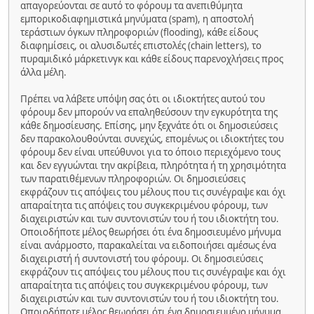
απαγορεύονται σε αυτό το φόρουμ τα ανεπιθύμητα
εμπορικοδιαφημιστικά μηνύματα (spam), η αποστολή
τεράστιων όγκων πληροφοριών (flooding), κάθε είδους
διαφημίσεις, οι αλυσιδωτές επιστολές (chain letters), το
πυραμιδικό μάρκετινγκ και κάθε είδους παρενοχλήσεις προς
άλλα μέλη.
Πρέπει να λάβετε υπόψη σας ότι οι ιδιοκτήτες αυτού του
φόρουμ δεν μπορούν να επαληθεύσουν την εγκυρότητα της
κάθε δημοσίευσης. Επίσης, μην ξεχνάτε ότι οι δημοσιεύσεις
δεν παρακολουθούνται συνεχώς, επομένως οι ιδιοκτήτες του
φόρουμ δεν είναι υπεύθυνοι για το όποιο περιεχόμενο τους
και δεν εγγυώνται την ακρίβεια, πληρότητα ή τη χρησιμότητα
των παρατιθέμενων πληροφοριών. Οι δημοσιεύσεις
εκφράζουν τις απόψεις του μέλους που τις συνέγραψε και όχι
απαραίτητα τις απόψεις του συγκεκριμένου φόρουμ, των
διαχειριστών και των συντονιστών του ή του ιδιοκτήτη του.
Οποιοδήποτε μέλος θεωρήσει ότι ένα δημοσιευμένο μήνυμα
είναι ανάρμοστο, παρακαλείται να ειδοποιήσει αμέσως ένα
διαχειριστή ή συντονιστή του φόρουμ. Οι δημοσιεύσεις
εκφράζουν τις απόψεις του μέλους που τις συνέγραψε και όχι
απαραίτητα τις απόψεις του συγκεκριμένου φόρουμ, των
διαχειριστών και των συντονιστών του ή του ιδιοκτήτη του.
Οποιοδήποτε μέλος θεωρήσει ότι ένα δημοσιευμένο μήνυμα