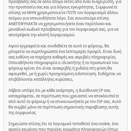
πρόσβασής σας σε άλλο άτομο εκτός από έναν διαχειριστή, για
την προστασία σας και για λόγους εγκυρότητας. Συμφωνείτε
επίσης να ΜΗΝ χρησιμοποιείτε ΠΟΤΕ τον λογαριασμό άλλου
ατόμου για οποιονδήποτε λόγο. Σας συνιστούμε επίσης
ΑΝΕΠΙΦΥΛΑΚΤΑ να χρησιμοποιήσετε έναν περίπλοκο και
μοναδικό κωδικό πρόσβασης για τον λογαριασμό σας, για να
αποτρέψετε την κλοπή λογαριασμού.
Αφού εγγραφείτε και συνδεθείτε σε αυτό το φόρουμ, θα
μπορείτε να συμπληρώσετε ένα λεπτομερές προφίλ. Είναι δική
σας ευθύνη να παρέχετε καθαρές και ακριβείς πληροφορίες.
Οποιαδήποτε πληροφορία ο ιδιοκτήτης ή το προσωπικό του
φόρουμ κρίνει ότι είναι ανακριβής ή χυδαία στη φύση θα
αφαιρεθεί, με ή χωρίς προηγούμενη ειδοποίηση. Ενδέχεται να
επιβάλλονται κατάλληλες κυρώσεις.
Λάβετε υπόψη ότι με κάθε ανάρτηση, η διεύθυνση IP σας
καταγράφεται, σε περίπτωση που χρειαστεί να αποκλειστείτε
από αυτό το φόρουμ ή να επικοινωνήσετε με τον ISP σας. Αυτό
θα συμβεί μόνο σε περίπτωση σημαντικής παραβίασης αυτής
της συμφωνίας.
Σημειώστε επίσης ότι το λογισμικό τοποθετεί ένα cookie, ένα
αρχείο κειμένου που περιέχει κομμάτια πληροφοριών (όπως