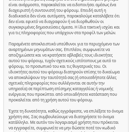
είναι ανάρμοστο, παρακαλείται να ειδοποιήσει αμέσως ένα
διαχειριστή ή συντονιστή του φόρουμ. Επειδή αυτή η
διαδικασία δεν είναι αυτόματη, παρακαλούμε καταλάβετε ότι
δεν είναι εφικτό να διαγραφούν ή να διορθωθούν οι
συγκεκριμένες δημοσιεύσεις άμεσα. Η ίδια τακτική ισχύει και
για τις πληροφορίες που υπάρχουν στα προφίλ των μελών.
Παραμένετε αποκλειστικά υπεύθυνοι για το περιεχόμενο των
αναρτημένων μηνυμάτων σας. Επιπλέον, συμφωνείτε να
αποζημιώσετε και να κρατήσετε αβλαβείς τους ιδιοκτήτες
αυτού του φόρουμ, τυχόν σχετικούς ιστότοπους με αυτό το
φόρουμ, το προσωπικό του και τις θυγατρικές του. Οι
ιδιοκτήτες αυτού του φόρουμ διατηρούν επίσης το δικαίωμα
να αποκαλύψουν την ταυτότητά σας (ή οποιεσδήποτε άλλες
σχετικές πληροφορίες που συλλέγονται σε αυτήν την
υπηρεσία) σε περίπτωση επίσημης καταγγελίας ή νομικής
ενέργειας που προκύπτει από οποιαδήποτε κατάσταση που
προκαλείται από τη χρήση αυτού του φόρουμ.
Έχετε τη δυνατότητα, καθώς εγγράφεστε, να επιλέξετε το όνομα
χρήστη σας. Σας συμβουλεύουμε να διατηρήσετε το όνομα
κατάλληλο. Με αυτόν τον λογαριασμό χρήστη που πρόκειται
να εγγραφείτε, συμφωνείτε να μην δώσετε ποτέ τον κωδικό