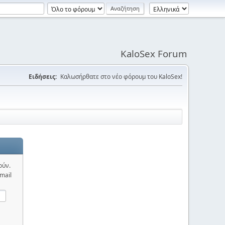
KaloSex Forum
Ειδήσεις:
Καλωσήρθατε στο νέο φόρουμ του KaloSex!
ούν.
mail