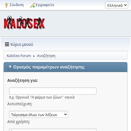
Σύνδεση
Εγγραφείτε
Κύριο μενού
KaloSex Forum
Αναζήτηση
►
Ορισμός παραμέτρων αναζήτησης
Αναζήτηση για:
π.χ.
Όργουελ "Η φάρμα των ζώων" -ταινία
Αντιστοίχιση:
Από χρήστη: