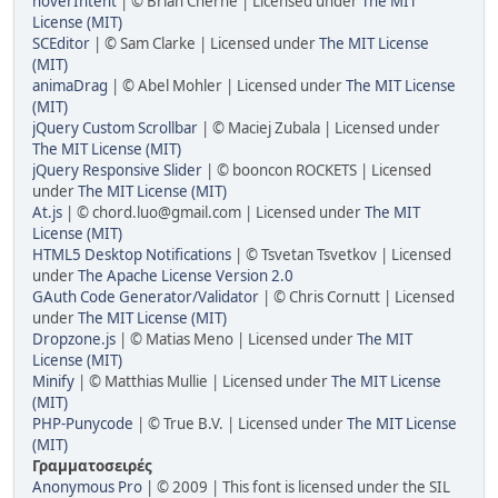
hoverIntent
| © Brian Cherne | Licensed under
The MIT
License (MIT)
SCEditor
| © Sam Clarke | Licensed under
The MIT License
(MIT)
animaDrag
| © Abel Mohler | Licensed under
The MIT License
(MIT)
jQuery Custom Scrollbar
| © Maciej Zubala | Licensed under
The MIT License (MIT)
jQuery Responsive Slider
| © booncon ROCKETS | Licensed
under
The MIT License (MIT)
At.js
| ©
chord.luo@gmail.com
| Licensed under
The MIT
License (MIT)
HTML5 Desktop Notifications
| © Tsvetan Tsvetkov | Licensed
under
The Apache License Version 2.0
GAuth Code Generator/Validator
| © Chris Cornutt | Licensed
under
The MIT License (MIT)
Dropzone.js
| © Matias Meno | Licensed under
The MIT
License (MIT)
Minify
| © Matthias Mullie | Licensed under
The MIT License
(MIT)
PHP-Punycode
| © True B.V. | Licensed under
The MIT License
(MIT)
Γραμματοσειρές
Anonymous Pro
| © 2009 | This font is licensed under the SIL