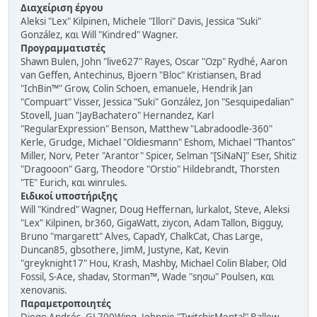
Διαχείριση έργου
Aleksi "Lex" Kilpinen, Michele "Illori" Davis, Jessica "Suki"
González, και Will "Kindred" Wagner.
Προγραμματιστές
Shawn Bulen, John "live627" Rayes, Oscar "Ozp" Rydhé, Aaron
van Geffen, Antechinus, Bjoern "Bloc" Kristiansen, Brad
"IchBin™" Grow, Colin Schoen, emanuele, Hendrik Jan
"Compuart" Visser, Jessica "Suki" González, Jon "Sesquipedalian"
Stovell, Juan "JayBachatero" Hernandez, Karl
"RegularExpression" Benson, Matthew "Labradoodle-360"
Kerle, Grudge, Michael "Oldiesmann" Eshom, Michael "Thantos"
Miller, Norv, Peter "Arantor" Spicer, Selman "[SiNaN]" Eser, Shitiz
"Dragooon" Garg, Theodore "Orstio" Hildebrandt, Thorsten
"TE" Eurich, και winrules.
Ειδικοί υποστήριξης
Will "Kindred" Wagner, Doug Heffernan, lurkalot, Steve, Aleksi
"Lex" Kilpinen, br360, GigaWatt, ziycon, Adam Tallon, Bigguy,
Bruno "margarett" Alves, CapadY, ChalkCat, Chas Large,
Duncan85, gbsothere, JimM, Justyne, Kat, Kevin
"greyknight17" Hou, Krash, Mashby, Michael Colin Blaber, Old
Fossil, S-Ace, shadav, Storman™, Wade "sησω" Poulsen, και
xenovanis.
Παραμετροποιητές