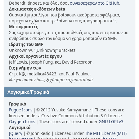
Deberdt, tinoest, και όλοι όσοι
συνεισέφεραν στο GitHub
.
Δοκιμαστές εκδόσεων beta
Οι ανεκτίμητοι λίγοι που βρίσκουν ακούραστα σφάλματα,
παρέχουν σχόλια και τρελαίνουν τους προγραμματιστές.
Μεταφραστές
Σας ευχαριστούμε για τις προσπάθειές σας που επιτρέπουν σε
ανθρώπους σε όλο τον κόσμο να χρησιμοποιούν το SMF.
Ιδρυτής του SMF
Unknown W. "[Unknown]" Brackets.
Αρχικοί οργανωτές έργου
Jeff Lewis, Joseph Fung, και David Recordon.
Εις μνήμην των
Crip, K@, metallica48423, και Paul_Pauline.
Και για όποιον ίσως ξεχάσαμε: ευχαριστούμε!
Λογισμικό/Γραφικά
Γραφικά
Fugue Icons
| © 2012 Yusuke Kamiyamane | These icons are
licensed under a Creative Commons Attribution 3.0 License
Oxygen Icons
| These icons are licensed under
GNU LGPLv3
Λογισμικό
JQuery
| © John Resig | Licensed under
The MIT License (MIT)