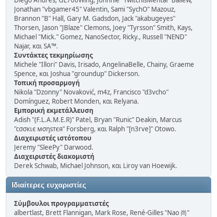
Diego Andrés, GL700Wing, Johnnie "TwitchisMental" Ballew,
Jonathan "vbgamer45" Valentin, Sami "SychO" Mazouz,
Brannon "B" Hall, Gary M. Gadsdon, Jack "akabugeyes"
Thorsen, Jason "JBlaze" Clemons, Joey "Tyrsson" Smith, Kays,
Michael "Mick." Gomez, NanoSector, Ricky., Russell "NEND"
Najar, και SA™.
Συντάκτες τεκμηρίωσης
Michele "Illori" Davis, Irisado, AngelinaBelle, Chainy, Graeme
Spence, και Joshua "groundup" Dickerson.
Τοπική προσαρμογή
Nikola "Dzonny" Novaković, m4z, Francisco "d3vcho"
Domínguez, Robert Monden, και Relyana.
Εμπορική εκμετάλλευση
Adish "(F.L.A.M.E.R)" Patel, Bryan "Runic" Deakin, Marcus
"cσσкιє мσηѕтєя" Forsberg, και Ralph "[n3rve]" Otowo.
Διαχειριστές ιστότοπου
Jeremy "SleePy" Darwood.
Διαχειριστές διακομιστή
Derek Schwab, Michael Johnson, και Liroy van Hoewijk.
Ιδιαίτερες ευχαριστίες
Σύμβουλοι προγραμματιστές
albertlast, Brett Flannigan, Mark Rose, René-Gilles "Nao 尚"