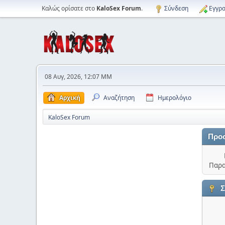
Καλώς ορίσατε στο
KaloSex Forum
.
Σύνδεση
Εγγρα
08 Αυγ, 2026, 12:07 ΜΜ
Αρχική
Αναζήτηση
Ημερολόγιο
KaloSex Forum
Προ
Παρα
Σ