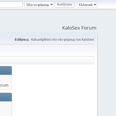
KaloSex Forum
Ειδήσεις:
Καλωσήρθατε στο νέο φόρουμ του KaloSex!
.
Forum