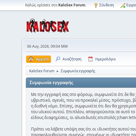
Καλώς ορίσατε στο
KaloSex Forum
.
Σύνδεση
Εγγρα
06 Αυγ, 2026, 09:04 ΜΜ
Αρχική
Αναζήτηση
Ημερολόγιο
KaloSex Forum
Συμφωνία εγγραφής
►
Συμφωνία εγγραφής
Με την εγγραφή σας στο φόρουμ, συμφωνείτε ότι δε θα 
υβριστικό, αγενές, που να προκαλεί μίσος, πρόστυχο, β
η διεθνή νόμο. Επίσης, συμφωνείτε ότι δεν θα χρησιμο
του υλικού αυτού. Επιπλέον, απαγορεύονται σε αυτό τ
είδους διαφημίσεις, οι αλυσιδωτές επιστολές (chain let
Πρέπει να λάβετε υπόψη σας ότι οι ιδιοκτήτες αυτού τ
παρακολουθούνται συνεχώς, επομένως οι ιδιοκτήτες του