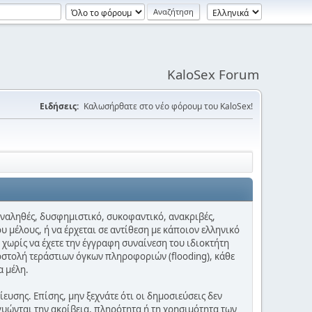
KaloSex Forum
Ειδήσεις:
Καλωσήρθατε στο νέο φόρουμ του KaloSex!
 αναληθές, δυσφημιστικό, συκοφαντικό, ανακριβές,
υ μέλους, ή να έρχεται σε αντίθεση με κάποιον ελληνικό
 χωρίς να έχετε την έγγραφη συναίνεση του ιδιοκτήτη
οστολή τεράστιων όγκων πληροφοριών (flooding), κάθε
α μέλη.
υσης. Επίσης, μην ξεχνάτε ότι οι δημοσιεύσεις δεν
γυώνται την ακρίβεια, πληρότητα ή τη χρησιμότητα των