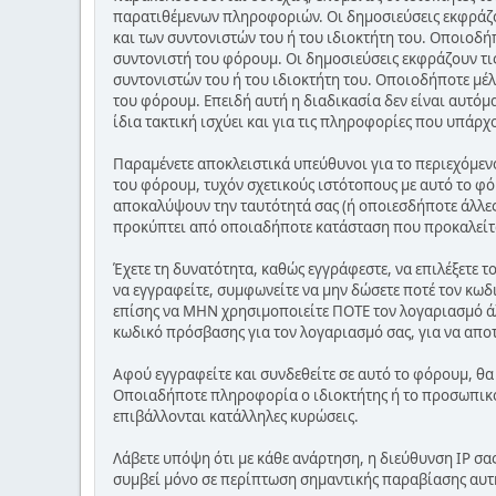
παρατιθέμενων πληροφοριών. Οι δημοσιεύσεις εκφράζου
και των συντονιστών του ή του ιδιοκτήτη του. Οποιοδή
συντονιστή του φόρουμ. Οι δημοσιεύσεις εκφράζουν τις
συντονιστών του ή του ιδιοκτήτη του. Οποιοδήποτε μέλ
του φόρουμ. Επειδή αυτή η διαδικασία δεν είναι αυτόμ
ίδια τακτική ισχύει και για τις πληροφορίες που υπάρχ
Παραμένετε αποκλειστικά υπεύθυνοι για το περιεχόμεν
του φόρουμ, τυχόν σχετικούς ιστότοπους με αυτό το φό
αποκαλύψουν την ταυτότητά σας (ή οποιεσδήποτε άλλες
προκύπτει από οποιαδήποτε κατάσταση που προκαλείτ
Έχετε τη δυνατότητα, καθώς εγγράφεστε, να επιλέξετε 
να εγγραφείτε, συμφωνείτε να μην δώσετε ποτέ τον κωδ
επίσης να ΜΗΝ χρησιμοποιείτε ΠΟΤΕ τον λογαριασμό ά
κωδικό πρόσβασης για τον λογαριασμό σας, για να απο
Αφού εγγραφείτε και συνδεθείτε σε αυτό το φόρουμ, θα
Οποιαδήποτε πληροφορία ο ιδιοκτήτης ή το προσωπικό 
επιβάλλονται κατάλληλες κυρώσεις.
Λάβετε υπόψη ότι με κάθε ανάρτηση, η διεύθυνση IP σα
συμβεί μόνο σε περίπτωση σημαντικής παραβίασης αυτ