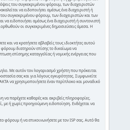
πόψεις του συγκεκριμένου φόρουμ, των διαχειριστών
ακαλείται να ειδοποιήσει αμέσως ένα διαχειριστή ή
 του συγκεκριμένου φόρουμ, των διαχειριστών και των
αι να ειδοποιήσει αμέσως ένα διαχειριστή ή συντονιστή
διορθωθούν οι συγκεκριμένες δημοσιεύσεις άμεσα. Η
τε και να κρατήσετε αβλαβείς τους ιδιοκτήτες αυτού
ου φόρουμ διατηρούν επίσης το δικαίωμα να
πτωση επίσημης καταγγελίας ή νομικής ενέργειας που
λληλο. Με αυτόν τον λογαριασμό χρήστη που πρόκειται
ροστασία σας και για λόγους εγκυρότητας. Συμφωνείτε
ΑΚΤΑ να χρησιμοποιήσετε έναν περίπλοκο και μοναδικό
νη να παρέχετε καθαρές και ακριβείς πληροφορίες.
, με ή χωρίς προηγούμενη ειδοποίηση. Ενδέχεται να
το φόρουμ ή να επικοινωνήσετε με τον ISP σας. Αυτό θα