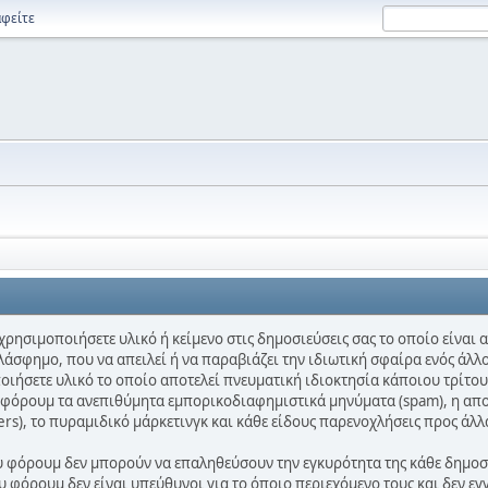
φείτε
χρησιμοποιήσετε υλικό ή κείμενο στις δημοσιεύσεις σας το οποίο είναι
λάσφημο, που να απειλεί ή να παραβιάζει την ιδιωτική σφαίρα ενός άλλο
ποιήσετε υλικό το οποίο αποτελεί πνευματική ιδιοκτησία κάποιου τρίτου
ο φόρουμ τα ανεπιθύμητα εμπορικοδιαφημιστικά μηνύματα (spam), η απ
ters), το πυραμιδικό μάρκετινγκ και κάθε είδους παρενοχλήσεις προς άλλ
ου φόρουμ δεν μπορούν να επαληθεύσουν την εγκυρότητα της κάθε δημοσίε
 φόρουμ δεν είναι υπεύθυνοι για το όποιο περιεχόμενο τους και δεν εγ