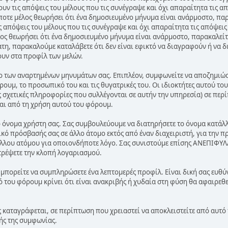
ν τις απόψεις του μέλους που τις συνέγραψε και όχι απαραίτητα τις α
ποτε μέλος θεωρήσει ότι ένα δημοσιευμένο μήνυμα είναι ανάρμοστο, παρ
 απόψεις του μέλους που τις συνέγραψε και όχι απαραίτητα τις απόψεις
ος θεωρήσει ότι ένα δημοσιευμένο μήνυμα είναι ανάρμοστο, παρακαλείτ
ατη, παρακαλούμε καταλάβετε ότι δεν είναι εφικτό να διαγραφούν ή να 
ουν στα προφίλ των μελών.
ο των αναρτημένων μηνυμάτων σας. Επιπλέον, συμφωνείτε να αποζημιώσε
ρουμ, το προσωπικό του και τις θυγατρικές του. Οι ιδιοκτήτες αυτού τ
 σχετικές πληροφορίες που συλλέγονται σε αυτήν την υπηρεσία) σε περί
αι από τη χρήση αυτού του φόρουμ.
το όνομα χρήστη σας. Σας συμβουλεύουμε να διατηρήσετε το όνομα κατά
ικό πρόσβασής σας σε άλλο άτομο εκτός από έναν διαχειριστή, για την π
λλου ατόμου για οποιονδήποτε λόγο. Σας συνιστούμε επίσης ΑΝΕΠΙΦΥΛ
τρέψετε την κλοπή λογαριασμού.
 μπορείτε να συμπληρώσετε ένα λεπτομερές προφίλ. Είναι δική σας ευθύ
του φόρουμ κρίνει ότι είναι ανακριβής ή χυδαία στη φύση θα αφαιρεθεί
ς καταγράφεται, σε περίπτωση που χρειαστεί να αποκλειστείτε από αυτό 
ής της συμφωνίας.