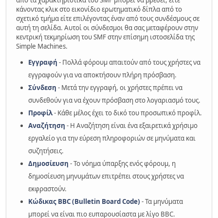
από τα χαρακτηριστικά του SMF μπορεί να βρεθεί, είτε
κάνοντας κλικ στο εικονίδιο ερωτηματικό δίπλα από το
σχετικό τμήμα είτε επιλέγοντας έναν από τους συνδέσμους σε
αυτή τη σελίδα. Αυτοί οι σύνδεσμοι θα σας μεταφέρουν στην
κεντρική τεκμηρίωση του SMF στην επίσημη ιστοσελίδα της
Simple Machines.
Εγγραφή
- Πολλά φόρουμ απαιτούν από τους χρήστες να
εγγραφούν για να αποκτήσουν πλήρη πρόσβαση.
Σύνδεση
- Μετά την εγγραφή, οι χρήστες πρέπει να
συνδεθούν για να έχουν πρόσβαση στο λογαριασμό τους.
Προφίλ
- Κάθε μέλος έχει το δικό του προσωπικό προφίλ.
Αναζήτηση
- Η Αναζήτηση είναι ένα εξαιρετικά χρήσιμο
εργαλείο για την εύρεση πληροφοριών σε μηνύματα και
συζητήσεις.
Δημοσίευση
- Το νόημα ύπαρξης ενός φόρουμ, η
δημοσίευση μηνυμάτων επιτρέπει στους χρήστες να
εκφραστούν.
Κώδικας BBC (Bulletin Board Code)
- Τα μηνύματα
μπορεί να είναι πιο ευπαρουσίαστα με λίγο BBC.