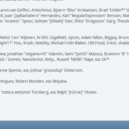
Aaron van Geffen, Antechinus, Bjoern "Bloc" Kristiansen, Brad "IchBin™"
tovell, Juan "JayBachatero" Hernandez, Karl "RegularExpression" Benson, 
r "Arantor" Spicer, Selman "[SiNaN]" Eser, Shitiz "Dragooon" Garg, Theodo
Aleksi "Lex" Kilpinen, br360, GigaWatt, ziycon, Adam Tallon, Bigguy, Brun
ght17" Hou, Krash, Mashby, Michael Colin Blaber, Old Fossil, S-Ace, sha
lew, Jonathan "vbgamer45" Valentin, Sami "SychO" Mazouz, Brannon "B" H
ick." Gomez, NanoSector, Ricky., Russell "NEND" Najar, και SA™.
Graeme Spence, και Joshua "groundup" Dickerson.
mínguez, Robert Monden, και Relyana.
s "cσσкιє мσηѕтєя" Forsberg, και Ralph "[n3rve]" Otowo.