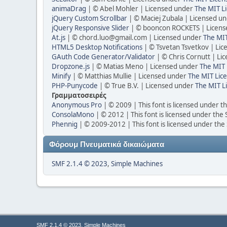
animaDrag
| © Abel Mohler | Licensed under
The MIT Li
jQuery Custom Scrollbar
| © Maciej Zubala | Licensed u
jQuery Responsive Slider
| © booncon ROCKETS | Licen
At.js
| ©
chord.luo@gmail.com
| Licensed under
The MIT
HTML5 Desktop Notifications
| © Tsvetan Tsvetkov | Li
GAuth Code Generator/Validator
| © Chris Cornutt | L
Dropzone.js
| © Matias Meno | Licensed under
The MIT 
Minify
| © Matthias Mullie | Licensed under
The MIT Lice
PHP-Punycode
| © True B.V. | Licensed under
The MIT L
Γραμματοσειρές
Anonymous Pro
| © 2009 | This font is licensed under t
ConsolaMono
| © 2012 | This font is licensed under the
Phennig
| © 2009-2012 | This font is licensed under the
Φόρουμ Πνευματικά δικαιώματα
SMF 2.1.4 © 2023
,
Simple Machines
,
SMF 2.1.4 © 2023
Simple Machines