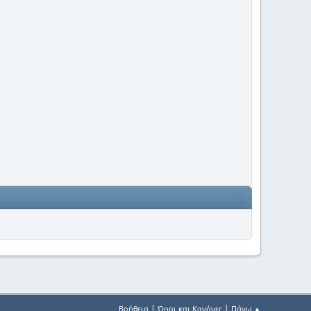
|
|
Βοήθεια
Όροι και Κανόνες
Πάνω ▲