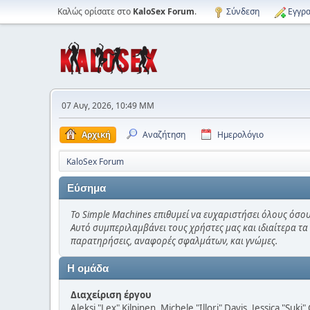
Καλώς ορίσατε στο
KaloSex Forum
.
Σύνδεση
Εγγρα
07 Αυγ, 2026, 10:49 ΜΜ
Αρχική
Αναζήτηση
Ημερολόγιο
KaloSex Forum
Εύσημα
Το Simple Machines επιθυμεί να ευχαριστήσει όλους όσου
Αυτό συμπεριλαμβάνει τους χρήστες μας και ιδιαίτερα τα
παρατηρήσεις, αναφορές σφαλμάτων, και γνώμες.
Η ομάδα
Διαχείριση έργου
Aleksi "Lex" Kilpinen, Michele "Illori" Davis, Jessica "Suk