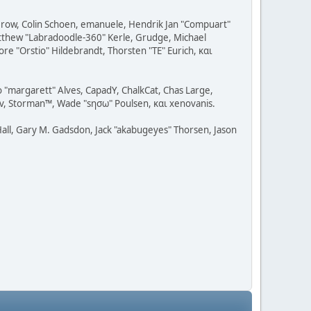
 Grow, Colin Schoen, emanuele, Hendrik Jan "Compuart"
Matthew "Labradoodle-360" Kerle, Grudge, Michael
re "Orstio" Hildebrandt, Thorsten "TE" Eurich, και
o "margarett" Alves, CapadY, ChalkCat, Chas Large,
dav, Storman™, Wade "sησω" Poulsen, και xenovanis.
all, Gary M. Gadsdon, Jack "akabugeyes" Thorsen, Jason