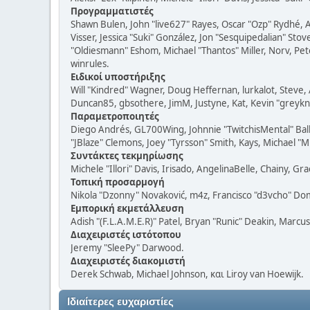
Προγραμματιστές
Shawn Bulen, John "live627" Rayes, Oscar "Ozp" Rydhé, 
Visser, Jessica "Suki" González, Jon "Sesquipedalian" S
"Oldiesmann" Eshom, Michael "Thantos" Miller, Norv, Pete
winrules.
Ειδικοί υποστήριξης
Will "Kindred" Wagner, Doug Heffernan, lurkalot, Steve, 
Duncan85, gbsothere, JimM, Justyne, Kat, Kevin "greykni
Παραμετροποιητές
Diego Andrés, GL700Wing, Johnnie "TwitchisMental" Bal
"JBlaze" Clemons, Joey "Tyrsson" Smith, Kays, Michael "M
Συντάκτες τεκμηρίωσης
Michele "Illori" Davis, Irisado, AngelinaBelle, Chainy, 
Τοπική προσαρμογή
Nikola "Dzonny" Novaković, m4z, Francisco "d3vcho" Do
Εμπορική εκμετάλλευση
Adish "(F.L.A.M.E.R)" Patel, Bryan "Runic" Deakin, Marcu
Διαχειριστές ιστότοπου
Jeremy "SleePy" Darwood.
Διαχειριστές διακομιστή
Derek Schwab, Michael Johnson, και Liroy van Hoewijk.
Ιδιαίτερες ευχαριστίες