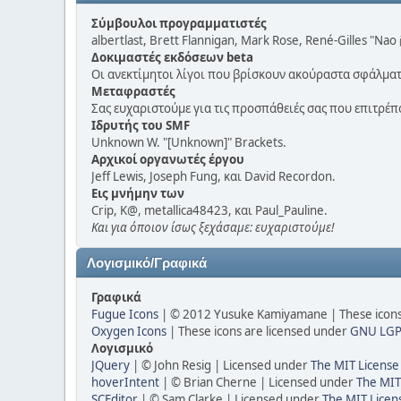
Σύμβουλοι προγραμματιστές
albertlast, Brett Flannigan, Mark Rose, René-Gilles "Nao
Δοκιμαστές εκδόσεων beta
Οι ανεκτίμητοι λίγοι που βρίσκουν ακούραστα σφάλματ
Μεταφραστές
Σας ευχαριστούμε για τις προσπάθειές σας που επιτρέ
Ιδρυτής του SMF
Unknown W. "[Unknown]" Brackets.
Αρχικοί οργανωτές έργου
Jeff Lewis, Joseph Fung, και David Recordon.
Εις μνήμην των
Crip, K@, metallica48423, και Paul_Pauline.
Και για όποιον ίσως ξεχάσαμε: ευχαριστούμε!
Λογισμικό/Γραφικά
Γραφικά
Fugue Icons
| © 2012 Yusuke Kamiyamane | These icons 
Oxygen Icons
| These icons are licensed under
GNU LGP
Λογισμικό
JQuery
| © John Resig | Licensed under
The MIT License
hoverIntent
| © Brian Cherne | Licensed under
The MIT
SCEditor
| © Sam Clarke | Licensed under
The MIT Licen