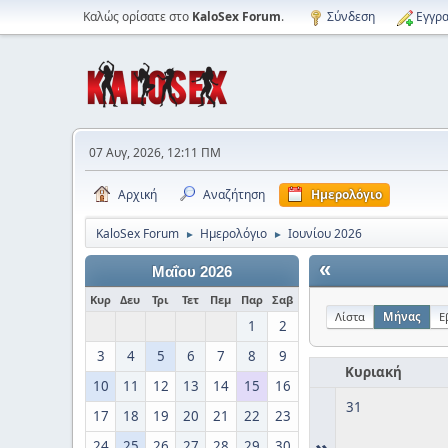
Καλώς ορίσατε στο
KaloSex Forum
.
Σύνδεση
Εγγρα
07 Αυγ, 2026, 12:11 ΠΜ
Αρχική
Αναζήτηση
Ημερολόγιο
KaloSex Forum
Ημερολόγιο
Ιουνίου 2026
►
►
«
Μαΐου 2026
Κυρ
Δευ
Τρι
Τετ
Πεμ
Παρ
Σαβ
Λίστα
Μήνας
Ε
1
2
3
4
5
6
7
8
9
Κυριακή
10
11
12
13
14
15
16
31
17
18
19
20
21
22
23
»
24
25
26
27
28
29
30