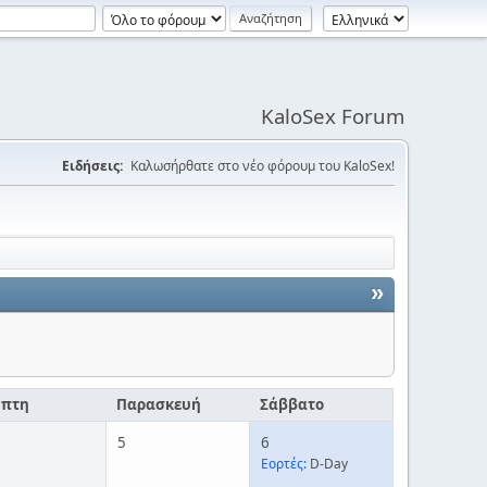
KaloSex Forum
Ειδήσεις:
Καλωσήρθατε στο νέο φόρουμ του KaloSex!
»
μπτη
Παρασκευή
Σάββατο
5
6
Εορτές:
D-Day