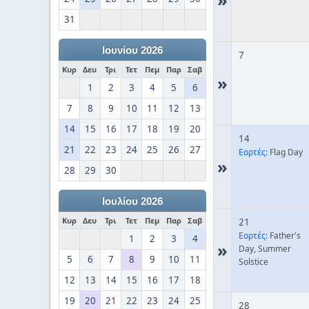
31
Ιουνίου 2026
7
Κυρ
Δευ
Τρι
Τετ
Πεμ
Παρ
Σαβ
»
1
2
3
4
5
6
7
8
9
10
11
12
13
14
15
16
17
18
19
20
14
21
22
23
24
25
26
27
Εορτές:
Flag Day
»
28
29
30
Ιουλίου 2026
Κυρ
Δευ
Τρι
Τετ
Πεμ
Παρ
Σαβ
21
Εορτές:
Father's
1
2
3
4
»
Day, Summer
5
6
7
8
9
10
11
Solstice
12
13
14
15
16
17
18
19
20
21
22
23
24
25
28