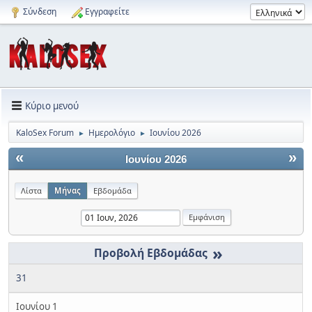
Σύνδεση
Εγγραφείτε
Κύριο μενού
KaloSex Forum
Ημερολόγιο
Ιουνίου 2026
►
►
«
»
Ιουνίου 2026
Λίστα
Μήνας
Εβδομάδα
»
31
Ιουνίου 1