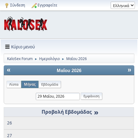
Σύνδεση
Εγγραφείτε
Κύριο μενού
KaloSex Forum
Ημερολόγιο
Μαΐου 2026
►
►
«
»
Μαΐου 2026
Λίστα
Μήνας
Εβδομάδα
»
26
27