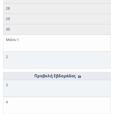
28
29
30
Μαΐου 1
2
»
3
4