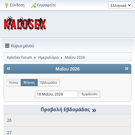
Σύνδεση
Εγγραφείτε
Κύριο μενού
KaloSex Forum
Ημερολόγιο
Μαΐου 2026
►
►
«
»
Μαΐου 2026
Λίστα
Μήνας
Εβδομάδα
»
26
27