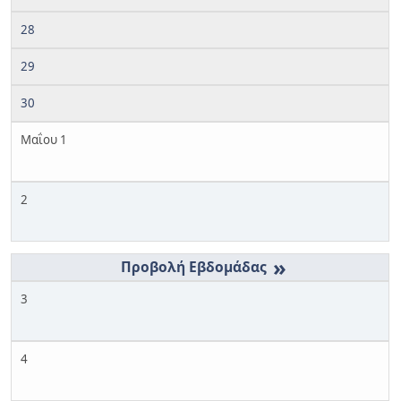
28
29
30
Μαΐου 1
2
»
3
4