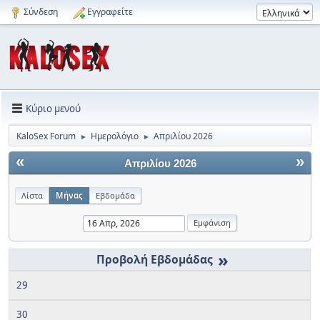
Σύνδεση
Εγγραφείτε
Κύριο μενού
KaloSex Forum
Ημερολόγιο
Απριλίου 2026
►
►
«
»
Απριλίου 2026
Λίστα
Μήνας
Εβδομάδα
»
29
30