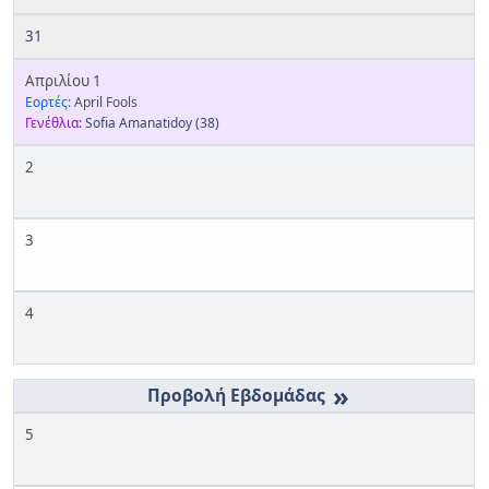
31
Απριλίου 1
Εορτές:
April Fools
Γενέθλια:
Sofia Amanatidoy
(38)
2
3
4
»
5