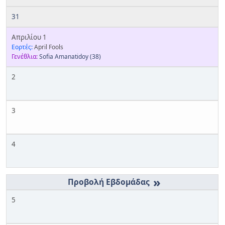
31
Απριλίου 1
Εορτές:
April Fools
Γενέθλια:
Sofia Amanatidoy
(38)
2
3
4
»
5