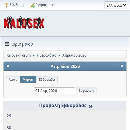
Σύνδεση
Εγγραφείτε
Κύριο μενού
KaloSex Forum
Ημερολόγιο
Απριλίου 2026
►
►
«
»
Απριλίου 2026
Λίστα
Μήνας
Εβδομάδα
»
29
30