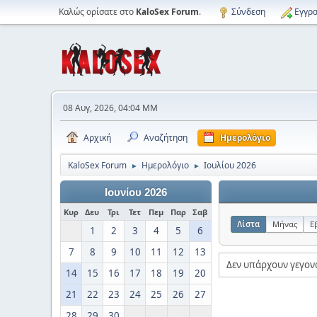
Καλώς ορίσατε στο
KaloSex Forum
.
Σύνδεση
Εγγρα
08 Αυγ, 2026, 04:04 ΜΜ
Αρχική
Αναζήτηση
Ημερολόγιο
KaloSex Forum
Ημερολόγιο
Ιουλίου 2026
►
►
Ιουνίου 2026
Κυρ
Δευ
Τρι
Τετ
Πεμ
Παρ
Σαβ
Λίστα
Μήνας
Ε
1
2
3
4
5
6
7
8
9
10
11
12
13
Δεν υπάρχουν γεγονό
14
15
16
17
18
19
20
21
22
23
24
25
26
27
28
29
30