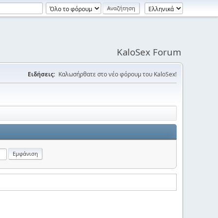
KaloSex Forum
Ειδήσεις:
Καλωσήρθατε στο νέο φόρουμ του KaloSex!