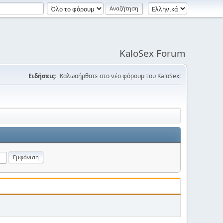
KaloSex Forum
Ειδήσεις:
Καλωσήρθατε στο νέο φόρουμ του KaloSex!