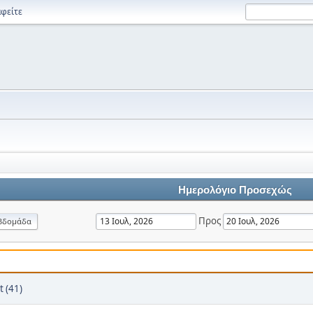
φείτε
Ημερολόγιο Προσεχώς
Προς
βδομάδα
t (41)