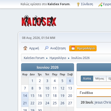
Καλώς ορίσατε στο
KaloSex Forum
.
Σύνδεση
Εγγρα
08 Αυγ, 2026, 01:54 ΜΜ
Αρχική
Αναζήτηση
Ημερολόγιο
KaloSex Forum
Ημερολόγιο
Ιουλίου 2026
►
►
Ιουνίου 2026
Κυρ
Δευ
Τρι
Τετ
Πεμ
Παρ
Σαβ
Λίστα
Μήνας
Ε
1
2
3
4
5
6
7
8
9
10
11
12
13
Γενέθλια
14
15
16
17
18
19
20
20 Ιουλ
:
Jesus Chris
21
22
23
24
25
26
27
28
29
30