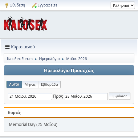
Σύνδεση
Εγγραφείτε
Κύριο μενού
KaloSex Forum
Ημερολόγιο
Μαΐου 2026
►
►
Ημερολόγιο Προσεχώς
Λίστα
Μήνας
Εβδομάδα
Προς
Εορτές
Memorial Day (25 Μαΐου)