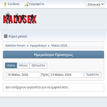
Σύνδεση
Εγγραφείτε
Κύριο μενού
KaloSex Forum
Ημερολόγιο
Μαΐου 2026
►
►
Ημερολόγιο Προσεχώς
Λίστα
Μήνας
Εβδομάδα
Προς
Δεν υπάρχουν γεγονότα για να εμφανίσετε.