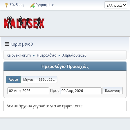
Σύνδεση
Εγγραφείτε
Κύριο μενού
KaloSex Forum
Ημερολόγιο
Απριλίου 2026
►
►
Ημερολόγιο Προσεχώς
Λίστα
Μήνας
Εβδομάδα
Προς
Δεν υπάρχουν γεγονότα για να εμφανίσετε.