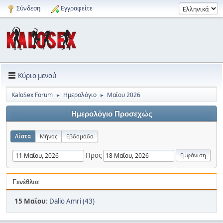
Σύνδεση
Εγγραφείτε
Κύριο μενού
KaloSex Forum
Ημερολόγιο
Μαΐου 2026
►
►
Ημερολόγιο Προσεχώς
Λίστα
Μήνας
Εβδομάδα
Προς
Γενέθλια
15 Μαΐου
:
Dalio Amri (43)