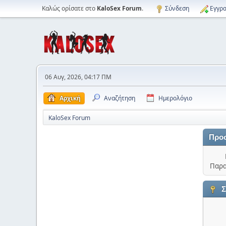
Καλώς ορίσατε στο
KaloSex Forum
.
Σύνδεση
Εγγρα
06 Αυγ, 2026, 04:17 ΠΜ
Αρχική
Αναζήτηση
Ημερολόγιο
KaloSex Forum
Προ
Παρα
Σ