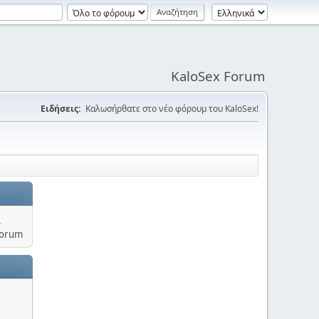
KaloSex Forum
Ειδήσεις:
Καλωσήρθατε στο νέο φόρουμ του KaloSex!
.
Forum