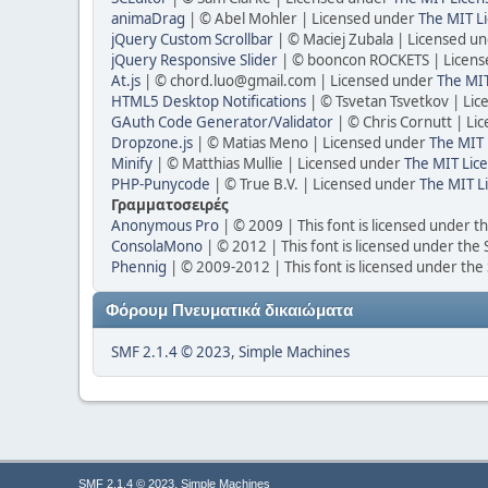
animaDrag
| © Abel Mohler | Licensed under
The MIT Li
jQuery Custom Scrollbar
| © Maciej Zubala | Licensed u
jQuery Responsive Slider
| © booncon ROCKETS | Licen
At.js
| ©
chord.luo@gmail.com
| Licensed under
The MIT
HTML5 Desktop Notifications
| © Tsvetan Tsvetkov | Li
GAuth Code Generator/Validator
| © Chris Cornutt | L
Dropzone.js
| © Matias Meno | Licensed under
The MIT 
Minify
| © Matthias Mullie | Licensed under
The MIT Lice
PHP-Punycode
| © True B.V. | Licensed under
The MIT L
Γραμματοσειρές
Anonymous Pro
| © 2009 | This font is licensed under t
ConsolaMono
| © 2012 | This font is licensed under the
Phennig
| © 2009-2012 | This font is licensed under the
Φόρουμ Πνευματικά δικαιώματα
SMF 2.1.4 © 2023
,
Simple Machines
,
SMF 2.1.4 © 2023
Simple Machines