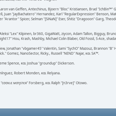
Aaron van Geffen, Antechinus, Bjoern "Bloc" Kristiansen, Brad "IchBin™"
tovell, Juan "JayBachatero" Hernandez, Karl "RegularExpression" Benson, 
r "Arantor" Spicer, Selman "[SiNaN]" Eser, Shitiz "Dragooon" Garg, Theodo
Aleksi "Lex" Kilpinen, br360, GigaWatt, ziycon, Adam Tallon, Bigguy, Brun
ght17" Hou, Krash, Mashby, Michael Colin Blaber, Old Fossil, S-Ace, sha
lew, Jonathan "vbgamer45" Valentin, Sami "SychO" Mazouz, Brannon "B" H
ick." Gomez, NanoSector, Ricky., Russell "NEND" Najar, και SA™.
Graeme Spence, και Joshua "groundup" Dickerson.
mínguez, Robert Monden, και Relyana.
s "cσσкιє мσηѕтєя" Forsberg, και Ralph "[n3rve]" Otowo.