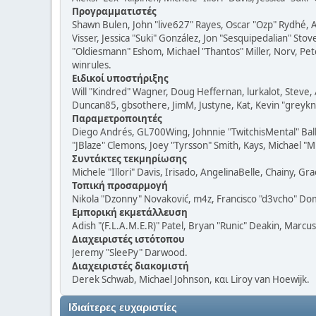
Προγραμματιστές
Shawn Bulen, John "live627" Rayes, Oscar "Ozp" Rydhé, 
Visser, Jessica "Suki" González, Jon "Sesquipedalian" S
"Oldiesmann" Eshom, Michael "Thantos" Miller, Norv, Pete
winrules.
Ειδικοί υποστήριξης
Will "Kindred" Wagner, Doug Heffernan, lurkalot, Steve, 
Duncan85, gbsothere, JimM, Justyne, Kat, Kevin "greykni
Παραμετροποιητές
Diego Andrés, GL700Wing, Johnnie "TwitchisMental" Bal
"JBlaze" Clemons, Joey "Tyrsson" Smith, Kays, Michael "M
Συντάκτες τεκμηρίωσης
Michele "Illori" Davis, Irisado, AngelinaBelle, Chainy, 
Τοπική προσαρμογή
Nikola "Dzonny" Novaković, m4z, Francisco "d3vcho" Do
Εμπορική εκμετάλλευση
Adish "(F.L.A.M.E.R)" Patel, Bryan "Runic" Deakin, Marcu
Διαχειριστές ιστότοπου
Jeremy "SleePy" Darwood.
Διαχειριστές διακομιστή
Derek Schwab, Michael Johnson, και Liroy van Hoewijk.
Ιδιαίτερες ευχαριστίες