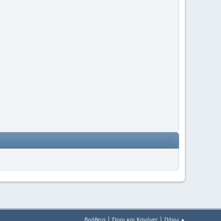
|
|
Βοήθεια
Όροι και Κανόνες
Πάνω ▲