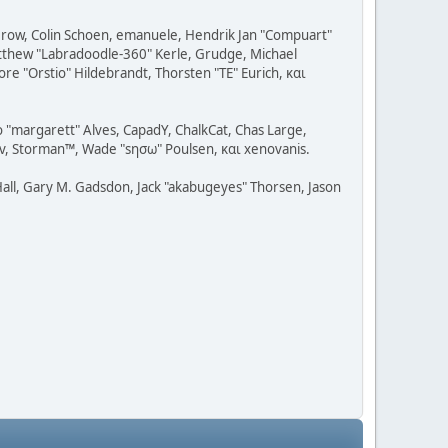
 Grow, Colin Schoen, emanuele, Hendrik Jan "Compuart"
Matthew "Labradoodle-360" Kerle, Grudge, Michael
re "Orstio" Hildebrandt, Thorsten "TE" Eurich, και
o "margarett" Alves, CapadY, ChalkCat, Chas Large,
dav, Storman™, Wade "sησω" Poulsen, και xenovanis.
all, Gary M. Gadsdon, Jack "akabugeyes" Thorsen, Jason