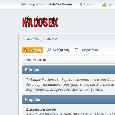
Καλώς ορίσατε στο
KaloSex Forum
.
Σύνδεση
Εγγρα
06 Αυγ, 2026, 06:46 ΜΜ
Αρχική
Αναζήτηση
Ημερολόγιο
KaloSex Forum
Εύσημα
Το Simple Machines επιθυμεί να ευχαριστήσει όλους όσου
Αυτό συμπεριλαμβάνει τους χρήστες μας και ιδιαίτερα τα
παρατηρήσεις, αναφορές σφαλμάτων, και γνώμες.
Η ομάδα
Διαχείριση έργου
Aleksi "Lex" Kilpinen, Michele "Illori" Davis, Jessica "Suk