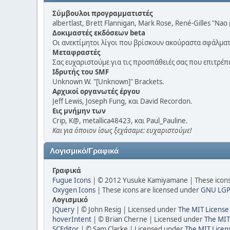
Σύμβουλοι προγραμματιστές
albertlast, Brett Flannigan, Mark Rose, René-Gilles "Nao
Δοκιμαστές εκδόσεων beta
Οι ανεκτίμητοι λίγοι που βρίσκουν ακούραστα σφάλματ
Μεταφραστές
Σας ευχαριστούμε για τις προσπάθειές σας που επιτρέ
Ιδρυτής του SMF
Unknown W. "[Unknown]" Brackets.
Αρχικοί οργανωτές έργου
Jeff Lewis, Joseph Fung, και David Recordon.
Εις μνήμην των
Crip, K@, metallica48423, και Paul_Pauline.
Και για όποιον ίσως ξεχάσαμε: ευχαριστούμε!
Λογισμικό/Γραφικά
Γραφικά
Fugue Icons
| © 2012 Yusuke Kamiyamane | These icons 
Oxygen Icons
| These icons are licensed under
GNU LGP
Λογισμικό
JQuery
| © John Resig | Licensed under
The MIT License
hoverIntent
| © Brian Cherne | Licensed under
The MIT
SCEditor
| © Sam Clarke | Licensed under
The MIT Licen