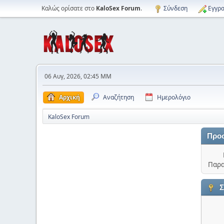
Καλώς ορίσατε στο
KaloSex Forum
.
Σύνδεση
Εγγρα
06 Αυγ, 2026, 02:45 ΜΜ
Αρχική
Αναζήτηση
Ημερολόγιο
KaloSex Forum
Προ
Παρα
Σ