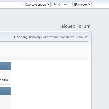
KaloSex Forum
Ειδήσεις:
Καλωσήρθατε στο νέο φόρουμ του KaloSex!
.
Forum