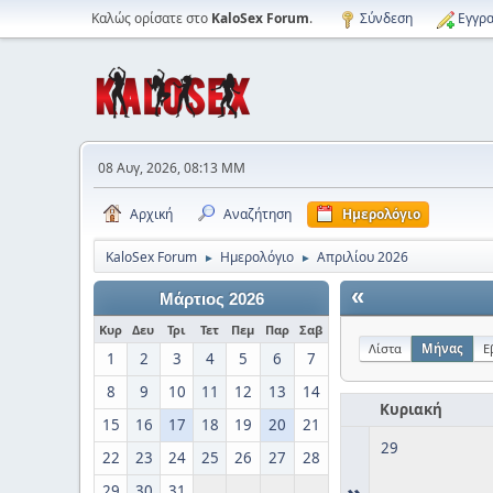
Καλώς ορίσατε στο
KaloSex Forum
.
Σύνδεση
Εγγρα
08 Αυγ, 2026, 08:13 ΜΜ
Αρχική
Αναζήτηση
Ημερολόγιο
KaloSex Forum
Ημερολόγιο
Απριλίου 2026
►
►
«
Μάρτιος 2026
Κυρ
Δευ
Τρι
Τετ
Πεμ
Παρ
Σαβ
Λίστα
Μήνας
Ε
1
2
3
4
5
6
7
8
9
10
11
12
13
14
Κυριακή
15
16
17
18
19
20
21
29
22
23
24
25
26
27
28
»
29
30
31