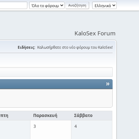
KaloSex Forum
Ειδήσεις:
Καλωσήρθατε στο νέο φόρουμ του KaloSex!
»
μπτη
Παρασκευή
Σάββατο
3
4