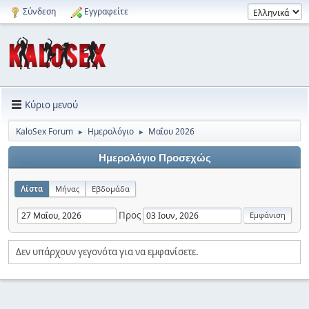
Σύνδεση
Εγγραφείτε
Κύριο μενού
KaloSex Forum
Ημερολόγιο
Μαΐου 2026
►
►
Ημερολόγιο Προσεχώς
Λίστα
Μήνας
Εβδομάδα
Προς
Δεν υπάρχουν γεγονότα για να εμφανίσετε.