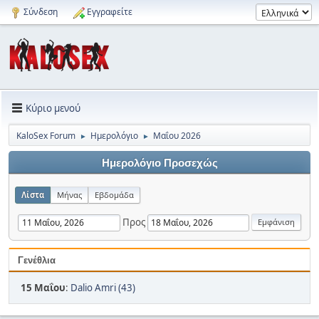
Σύνδεση
Εγγραφείτε
Κύριο μενού
KaloSex Forum
Ημερολόγιο
Μαΐου 2026
►
►
Ημερολόγιο Προσεχώς
Λίστα
Μήνας
Εβδομάδα
Προς
Γενέθλια
15 Μαΐου
:
Dalio Amri (43)