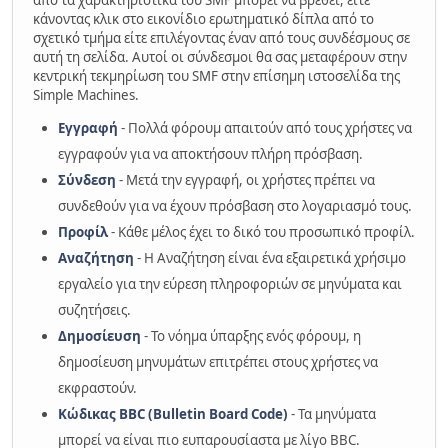
από τα χαρακτηριστικά του SMF μπορεί να βρεθεί, είτε
κάνοντας κλικ στο εικονίδιο ερωτηματικό δίπλα από το
σχετικό τμήμα είτε επιλέγοντας έναν από τους συνδέσμους σε
αυτή τη σελίδα. Αυτοί οι σύνδεσμοι θα σας μεταφέρουν στην
κεντρική τεκμηρίωση του SMF στην επίσημη ιστοσελίδα της
Simple Machines.
Εγγραφή
- Πολλά φόρουμ απαιτούν από τους χρήστες να
εγγραφούν για να αποκτήσουν πλήρη πρόσβαση.
Σύνδεση
- Μετά την εγγραφή, οι χρήστες πρέπει να
συνδεθούν για να έχουν πρόσβαση στο λογαριασμό τους.
Προφίλ
- Κάθε μέλος έχει το δικό του προσωπικό προφίλ.
Αναζήτηση
- Η Αναζήτηση είναι ένα εξαιρετικά χρήσιμο
εργαλείο για την εύρεση πληροφοριών σε μηνύματα και
συζητήσεις.
Δημοσίευση
- Το νόημα ύπαρξης ενός φόρουμ, η
δημοσίευση μηνυμάτων επιτρέπει στους χρήστες να
εκφραστούν.
Κώδικας BBC (Bulletin Board Code)
- Τα μηνύματα
μπορεί να είναι πιο ευπαρουσίαστα με λίγο BBC.