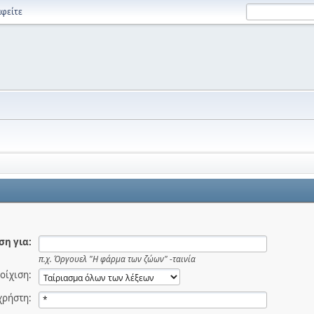
φείτε
η για:
π.χ.
Όργουελ "Η φάρμα των ζώων" -ταινία
οίχιση:
χρήστη: