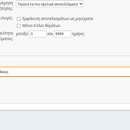
ινόμηση
ήτησης:
ιλογές:
Εμφάνιση αποτελεσμάτων ως μηνύματα
Μόνο τίτλοι θεμάτων
αιότητα
μεταξύ
και
ημέρες
ύματος:
όλους