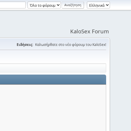
KaloSex Forum
Ειδήσεις:
Καλωσήρθατε στο νέο φόρουμ του KaloSex!