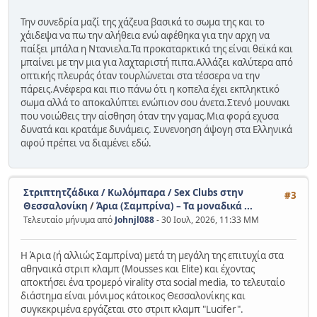
Την συνεδρία μαζί της χάζευα βασικά το σωμα της και το
χάιδεψα να πω την αλήθεια ενώ αφέθηκα για την αρχη να
παίξει μπάλα η Nτανιελα.Τα προκαταρκτικά της είναι θεϊκά και
μπαίνει με την μια για λαχταριστή πιπα.Αλλάζει καλύτερα από
οπτικής πλευράς όταν τουρλώνεται στα τέσσερα να την
πάρεις.Ανέφερα και πιο πάνω ότι η κοπελα έχει εκπληκτικό
σωμα αλλά το αποκαλύπτει ενώπιον σου άνετα.Στενό μουνακι
που νοιώθεις την αίσθηση όταν την γαμας.Μια φορά εχυσα
δυνατά και κρατάμε δυνάμεις. Συνενοηση άψογη στα Ελληνικά
αφού πρέπει να διαμένει εδώ.
Στριπτητζάδικα / Κωλόμπαρα / Sex Clubs στην
#3
Θεσσαλονίκη
/
Άρια (Σαμπρίνα) – Τα μοναδικά ...
Τελευταίο μήνυμα από
Johnjl088
- 30 Ιουλ, 2026, 11:33 ΜΜ
Η Άρια (ή αλλιώς Σαμπρίνα) μετά τη μεγάλη της επιτυχία στα
αθηναικά στριπ κλαμπ (Mousses και Elite) και έχοντας
αποκτήσει ένα τρομερό virality στα social media, το τελευταίο
διάστημα είναι μόνιμος κάτοικος Θεσσαλονίκης και
συγκεκριμένα εργάζεται στο στριπ κλαμπ "Lucifer".