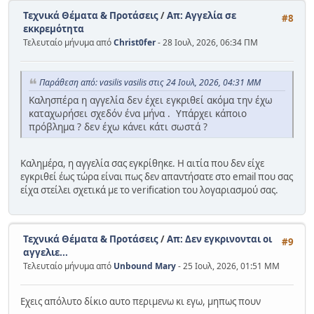
Τεχνικά Θέματα & Προτάσεις
/
Απ: Αγγελία σε
#8
εκκρεμότητα
Τελευταίο μήνυμα από
Christ0fer
- 28 Ιουλ, 2026, 06:34 ΠΜ
Παράθεση από: vasilis vasilis στις 24 Ιουλ, 2026, 04:31 ΜΜ
Καλησπέρα η αγγελία δεν έχει εγκριθεί ακόμα την έχω
καταχωρήσει σχεδόν ένα μήνα . Υπάρχει κάποιο
πρόβλημα ? δεν έχω κάνει κάτι σωστά ?
Καλημέρα, η αγγελία σας εγκρίθηκε. Η αιτία που δεν είχε
εγκριθεί έως τώρα είναι πως δεν απαντήσατε στο email που σας
είχα στείλει σχετικά με το verification του λογαριασμού σας.
Τεχνικά Θέματα & Προτάσεις
/
Απ: Δεν εγκρινονται οι
#9
αγγελιε...
Τελευταίο μήνυμα από
Unbound Mary
- 25 Ιουλ, 2026, 01:51 ΜΜ
Εχεις απόλυτο δίκιο αυτο περιμενω κι εγω, μηπως πουν