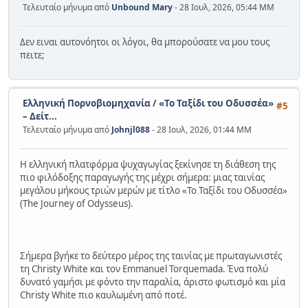
Τελευταίο μήνυμα από
Unbound Mary
- 28 Ιουλ, 2026, 05:44 ΜΜ
Δεν ειναι αυτονόητοι οι λόγοι, θα μπορούσατε να μου τους
πειτε;
Ελληνική Πορνοβιομηχανία
/
«Το Ταξίδι του Οδυσσέα»
#5
– Δείτ...
Τελευταίο μήνυμα από
Johnjl088
- 28 Ιουλ, 2026, 01:44 ΜΜ
Η ελληνική πλατφόρμα ψυχαγωγίας ξεκίνησε τη διάθεση της
πιο φιλόδοξης παραγωγής της μέχρι σήμερα: μιας ταινίας
μεγάλου μήκους τριών μερών με τίτλο «Το Ταξίδι του Οδυσσέα»
(The Journey of Odysseus).
Σήμερα βγήκε το δεύτερο μέρος της ταινίας με πρωταγωνιστές
τη Christy White και τον Emmanuel Torquemada. Ένα πολύ
δυνατό γαμήσι με φόντο την παραλία, άριστο φωτισμό και μία
Christy White πιο καυλωμένη από ποτέ.