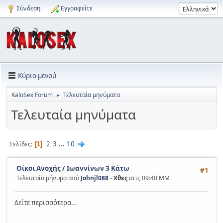
Σύνδεση
Εγγραφείτε
Κύριο μενού
KaloSex Forum
Τελευταία μηνύματα
►
Τελευταία μηνύματα
2
3
...
10
Σελίδες
1
Οίκοι Ανοχής
/
Ιωαννίνων 3 Κάτω
#1
Τελευταίο μήνυμα από
Johnjl088
-
Χθες
στις 09:40 ΜΜ
Δείτε περισσότερα...