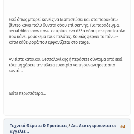
Εκεί όπως μπορεί κανείς να διαπιστώσει και στα παρακάτω
βίντεο κάνει πολύ δυνατά σόου επί σκηνής. Για παράδειγμα,
aerial dildo show πάνω σε κρίκο, ένα άλλο σόου με νεροπίστολα
που κάνει μούσκεμα τους πελάτες. Κοινώς φέρνει τα πάνω –
κάτω κάθε φορά που εμφανίζεται στο stage.
Αν είστε κάτοικοι Θεσσαλονίκης ή περάσετε σύντομα από εκεί,
τότε μη χάσετε την τέλεια ευκαιρία να τη συναντήσετε από
κοντά...
Δείτε περισσότερα...
Τεχνικά Θέματα & Προτάσεις
/
Απ: Δεν εγκρινονται οι
#4
αγγελιε...