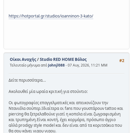
https://hotportal.gr/studios/ioanninon-3-kato/
Οίκοι Ανοχής
/
Studio RED HOME Βόλος
#2
Τελευταίο μήνυμα από
Johnjl088
- 07 Αυγ, 2026, 11:21 ΜΜ
Δείτε περισσότερα...
Ακολουθεί μία ωραία κριτική για στούντιο:
Οι φωτογραφίες επαγγελματικές και απεικονίζουν την
Ντανιέλα σούπερ.Ιδιαίτερα οι fans που γουστάρουν tattoo και
piercing θα ξετρελαθούνε γιατί η κοπελα είναι ζωγραφισμένη
και τρυπημένη.Είναι κοντή, έχει κορμάρα, πρόσωπο άγριο
αλλά prodigy style model και δεν είναι από τα κοριτσάκια που
θα σου κάνει νιαου νιαου.