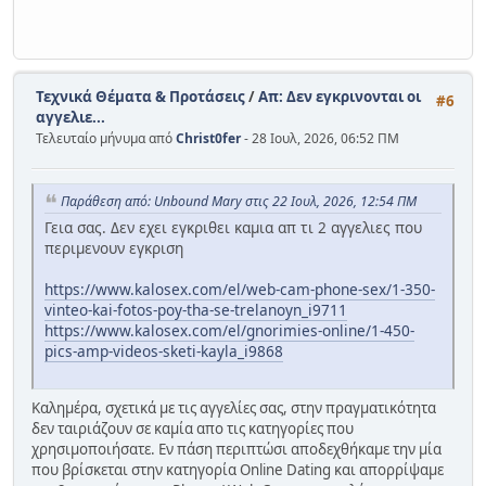
Τεχνικά Θέματα & Προτάσεις
/
Απ: Δεν εγκρινονται οι
#6
αγγελιε...
Τελευταίο μήνυμα από
Christ0fer
- 28 Ιουλ, 2026, 06:52 ΠΜ
Παράθεση από: Unbound Mary στις 22 Ιουλ, 2026, 12:54 ΠΜ
Γεια σας. Δεν εχει εγκριθει καμια απ τι 2 αγγελιες που
περιμενουν εγκριση
https://www.kalosex.com/el/web-cam-phone-sex/1-350-
vinteo-kai-fotos-poy-tha-se-trelanoyn_i9711
https://www.kalosex.com/el/gnorimies-online/1-450-
pics-amp-videos-sketi-kayla_i9868
Καλημέρα, σχετικά με τις αγγελίες σας, στην πραγματικότητα
δεν ταιριάζουν σε καμία απο τις κατηγορίες που
χρησιμοποιήσατε. Εν πάση περιπτώσι αποδεχθήκαμε την μία
που βρίσκεται στην κατηγορία Online Dating και απορρίψαμε