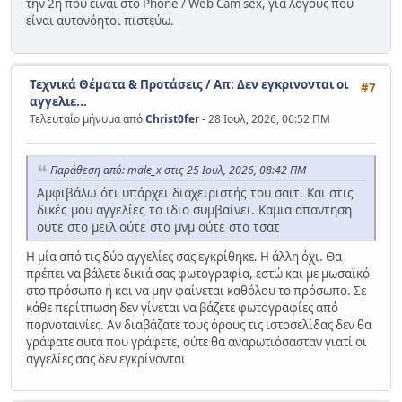
την 2η που είναι στο Phone / Web Cam sex, για λόγους που
είναι αυτονόητοι πιστεύω.
Τεχνικά Θέματα & Προτάσεις
/
Απ: Δεν εγκρινονται οι
#7
αγγελιε...
Τελευταίο μήνυμα από
Christ0fer
- 28 Ιουλ, 2026, 06:52 ΠΜ
Παράθεση από: male_x στις 25 Ιουλ, 2026, 08:42 ΠΜ
Αμφιβάλω ότι υπάρχει διαχειριστής του σαιτ. Και στις
δικές μου αγγελίες το ιδιο συμβαίνει. Καμια απαντηση
ούτε στο μειλ ούτε στο μνμ ούτε στο τσατ
Η μία από τις δύο αγγελίες σας εγκρίθηκε. Η άλλη όχι. Θα
πρέπει να βάλετε δικιά σας φωτογραφία, εστώ και με μωσαϊκό
στο πρόσωπο ή και να μην φαίνεται καθόλου το πρόσωπο. Σε
κάθε περίτπωση δεν γίνεται να βάζετε φωτογραφίες από
πορνοταινίες. Αν διαβάζατε τους όρους τις ιστοσελίδας δεν θα
γράφατε αυτά που γράφετε, ούτε θα αναρωτιόσασταν γιατί οι
αγγελίες σας δεν εγκρίνονται