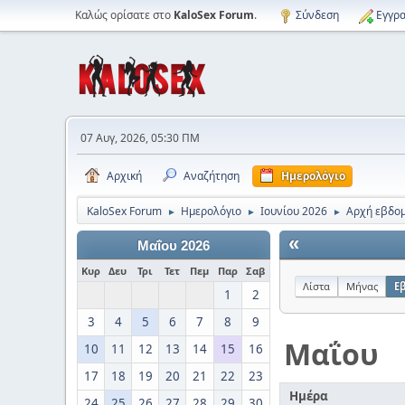
Καλώς ορίσατε στο
KaloSex Forum
.
Σύνδεση
Εγγρα
07 Αυγ, 2026, 05:30 ΠΜ
Αρχική
Αναζήτηση
Ημερολόγιο
KaloSex Forum
Ημερολόγιο
Ιουνίου 2026
Αρχή εβδομ
►
►
►
«
Μαΐου 2026
Κυρ
Δευ
Τρι
Τετ
Πεμ
Παρ
Σαβ
Λίστα
Μήνας
Ε
1
2
3
4
5
6
7
8
9
Μαΐου
10
11
12
13
14
15
16
17
18
19
20
21
22
23
Ημέρα
24
25
26
27
28
29
30