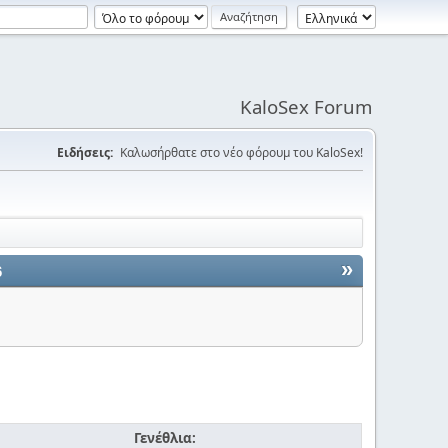
KaloSex Forum
Ειδήσεις:
Καλωσήρθατε στο νέο φόρουμ του KaloSex!
»
6
Γενέθλια: