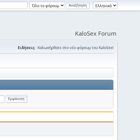
KaloSex Forum
Ειδήσεις:
Καλωσήρθατε στο νέο φόρουμ του KaloSex!