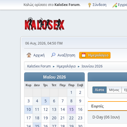
Καλώς ορίσατε στο
KaloSex Forum
.
Σύνδεση
Εγγρα
06 Αυγ, 2026, 04:50 ΠΜ
Αρχική
Αναζήτηση
Ημερολόγιο
KaloSex Forum
Ημερολόγιο
Ιουνίου 2026
►
►
Μαΐου 2026
Κυρ
Δευ
Τρι
Τετ
Πεμ
Παρ
Σαβ
Λίστα
Μήνας
Ε
1
2
3
4
5
6
7
8
9
Εορτές
10
11
12
13
14
15
16
D-Day (06 Ιουν)
17
18
19
20
21
22
23
24
25
26
27
28
29
30