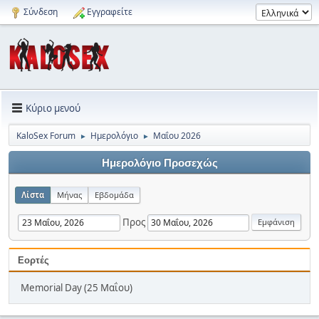
Σύνδεση
Εγγραφείτε
Κύριο μενού
KaloSex Forum
Ημερολόγιο
Μαΐου 2026
►
►
Ημερολόγιο Προσεχώς
Λίστα
Μήνας
Εβδομάδα
Προς
Εορτές
Memorial Day (25 Μαΐου)