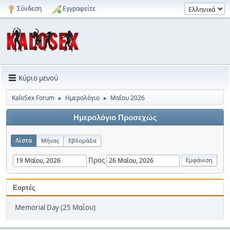
Σύνδεση
Εγγραφείτε
Κύριο μενού
KaloSex Forum
Ημερολόγιο
Μαΐου 2026
►
►
Ημερολόγιο Προσεχώς
Λίστα
Μήνας
Εβδομάδα
Προς
Εορτές
Memorial Day (25 Μαΐου)