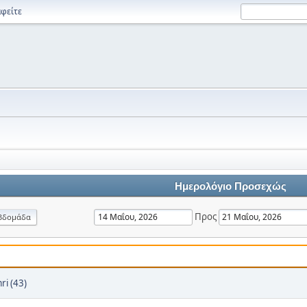
φείτε
Ημερολόγιο Προσεχώς
Προς
βδομάδα
ri (43)