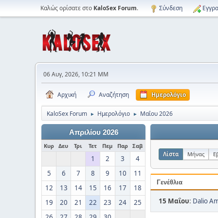
Καλώς ορίσατε στο
KaloSex Forum
.
Σύνδεση
Εγγρα
06 Αυγ, 2026, 10:21 ΜΜ
Αρχική
Αναζήτηση
Ημερολόγιο
KaloSex Forum
Ημερολόγιο
Μαΐου 2026
►
►
Απριλίου 2026
Κυρ
Δευ
Τρι
Τετ
Πεμ
Παρ
Σαβ
Λίστα
Μήνας
Ε
1
2
3
4
5
6
7
8
9
10
11
Γενέθλια
12
13
14
15
16
17
18
15 Μαΐου
:
Dalio Am
19
20
21
22
23
24
25
26
27
28
29
30