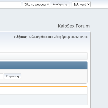
KaloSex Forum
Ειδήσεις:
Καλωσήρθατε στο νέο φόρουμ του KaloSex!