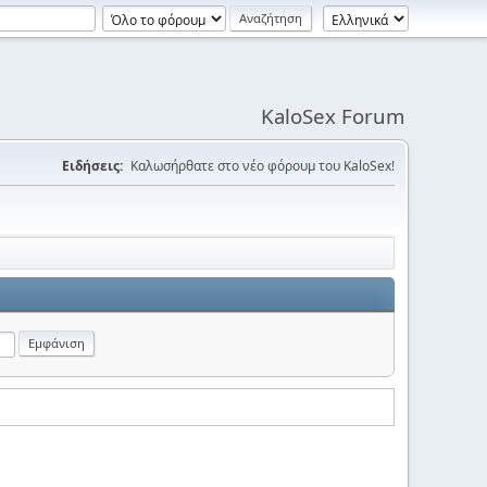
KaloSex Forum
Ειδήσεις:
Καλωσήρθατε στο νέο φόρουμ του KaloSex!