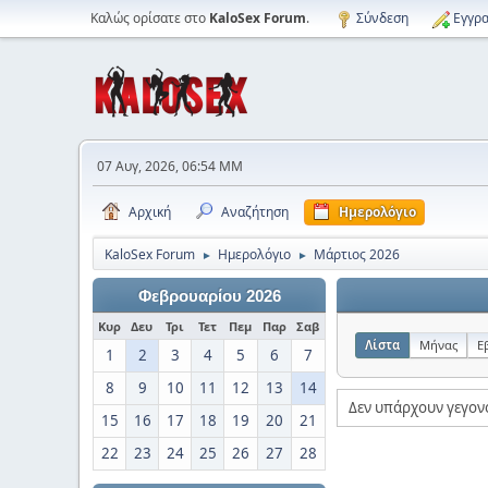
Καλώς ορίσατε στο
KaloSex Forum
.
Σύνδεση
Εγγρα
07 Αυγ, 2026, 06:54 ΜΜ
Αρχική
Αναζήτηση
Ημερολόγιο
KaloSex Forum
Ημερολόγιο
Μάρτιος 2026
►
►
Φεβρουαρίου 2026
Κυρ
Δευ
Τρι
Τετ
Πεμ
Παρ
Σαβ
Λίστα
Μήνας
Ε
1
2
3
4
5
6
7
8
9
10
11
12
13
14
Δεν υπάρχουν γεγονό
15
16
17
18
19
20
21
22
23
24
25
26
27
28