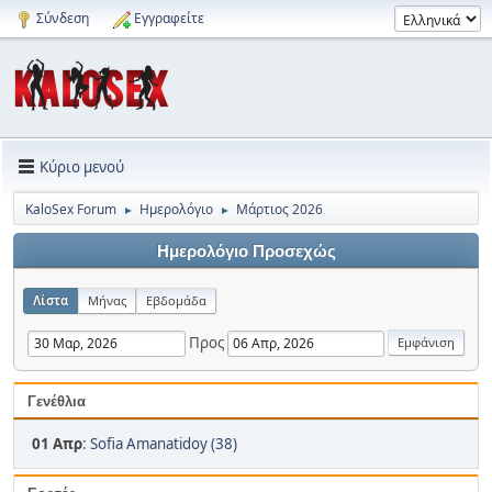
Σύνδεση
Εγγραφείτε
Κύριο μενού
KaloSex Forum
Ημερολόγιο
Μάρτιος 2026
►
►
Ημερολόγιο Προσεχώς
Λίστα
Μήνας
Εβδομάδα
Προς
Γενέθλια
01 Απρ
:
Sofia Amanatidoy (38)