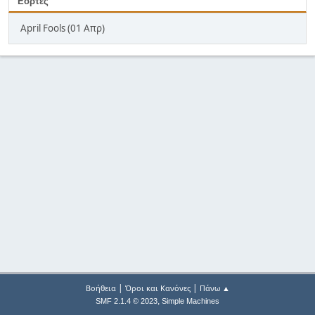
Εορτές
April Fools (01 Απρ)
|
|
Βοήθεια
Όροι και Κανόνες
Πάνω ▲
,
SMF 2.1.4 © 2023
Simple Machines