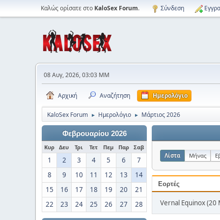
Καλώς ορίσατε στο
KaloSex Forum
.
Σύνδεση
Εγγρα
08 Αυγ, 2026, 03:03 ΜΜ
Αρχική
Αναζήτηση
Ημερολόγιο
KaloSex Forum
Ημερολόγιο
Μάρτιος 2026
►
►
Φεβρουαρίου 2026
Κυρ
Δευ
Τρι
Τετ
Πεμ
Παρ
Σαβ
Λίστα
Μήνας
Ε
1
2
3
4
5
6
7
8
9
10
11
12
13
14
Εορτές
15
16
17
18
19
20
21
Vernal Equinox (20
22
23
24
25
26
27
28