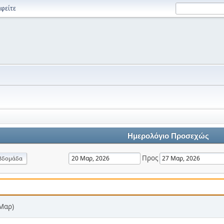
φείτε
Ημερολόγιο Προσεχώς
Προς
βδομάδα
 Μαρ)