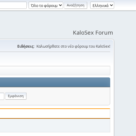
KaloSex Forum
Ειδήσεις:
Καλωσήρθατε στο νέο φόρουμ του KaloSex!